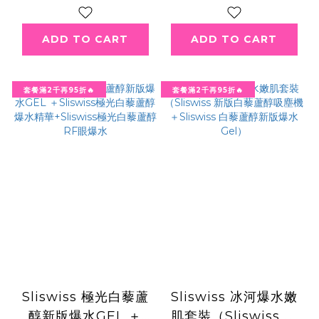
皮秒 PICO GEL
ADD TO CART
ADD TO CART
套餐滿2千再95折🔥
套餐滿2千再95折🔥
Sliswiss 極光白藜蘆
Sliswiss 冰河爆水嫩
醇新版爆水GEL ＋
肌套裝（Sliswiss 新