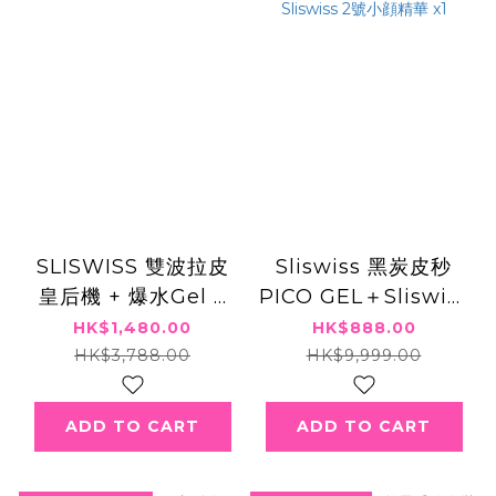
SLISWISS 雙波拉皮
Sliswiss 黑炭皮秒
皇后機 + 爆水Gel +
PICO GEL＋Sliswiss
童顏HIFUGEL
白藜蘆醇逆齡爆水Gel
HK$1,480.00
HK$888.00
+ Sliswiss 1號填充精
HK$3,788.00
HK$9,999.00
華 x1 + Sliswiss 2號
小顔精華 x1
ADD TO CART
ADD TO CART