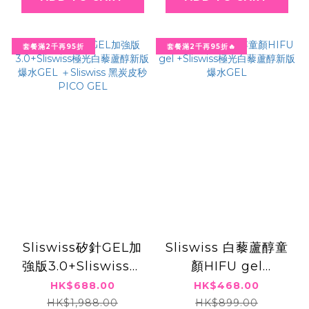
套餐滿2千再95折
套餐滿2千再95折🔥
Sliswiss矽針GEL加
Sliswiss 白藜蘆醇童
強版3.0+Sliswiss極
顏HIFU gel
光白藜蘆醇新版爆水
+Sliswiss極光白藜蘆
HK$688.00
HK$468.00
GEL ＋Sliswiss 黑炭
醇新版爆水GEL
HK$1,988.00
HK$899.00