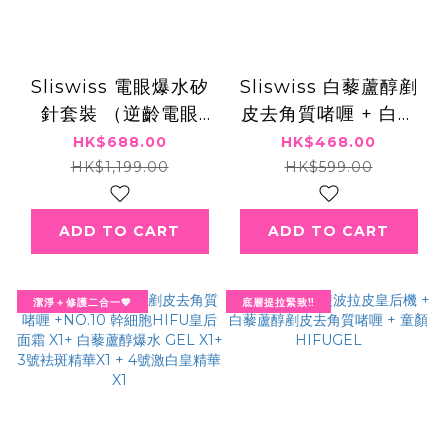
Sliswiss 電眼爆水矽
Sliswiss 白藜蘆醇剷
針套裝 （逆齡電眼
皮去角質啫喱 + 白藜
GEL+爆水GEL ＋矽
蘆醇爆水GEL X1
HK$688.00
HK$468.00
針GEL加強版3.0）
HK$1,199.00
HK$599.00
ADD TO CART
ADD TO CART
潔淨＋修護二合一💖
底層提拉緊致‼️