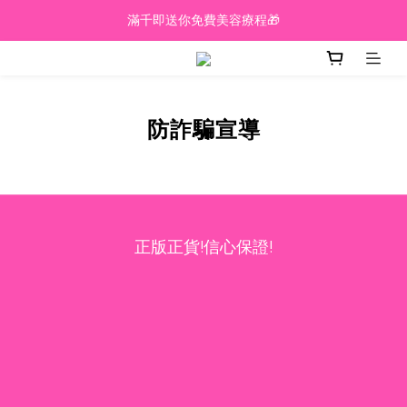
越買越抵‼️滿$2000額外九五折‼️
滿千即送你免費美容療程🎁
越買越抵‼️滿$2000額外九五折‼️
防詐騙宣導
正版正貨!信心保證!