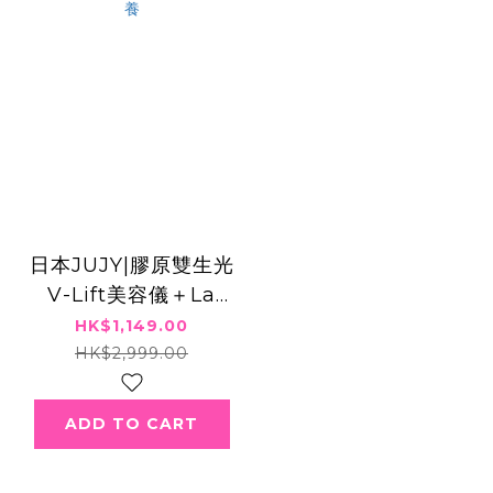
日本JUJY|膠原雙生光
V-Lift美容儀＋La
Suisse 8D透明質酸
HK$1,149.00
植物肽啫喱面膜 | 原裝
HK$2,999.00
行貨一年保養
ADD TO CART