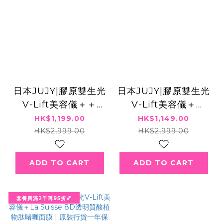
日本JUJY|膠原雙生光
日本JUJY|膠原雙生光
V-Lift美容儀＋＋
V-Lift美容儀＋
Sliswiss極光白藜蘆
3003°C 黃金修護嫩
HK$1,199.00
HK$1,149.00
醇爆水GEL | 原裝行貨
白HIFU啫喱 | 原裝行
HK$2,999.00
HK$2,999.00
一年保養
貨一年保養
ADD TO CART
ADD TO CART
套餐買滿2千再95折💕