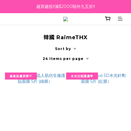
越買越抵‼️滿$2000額外九五折‼️
越買越抵‼️滿$2000額外九五折‼️
☀️【Summer Sales 盛夏狂歡】滿 $700 即減 $40！🔥
滿千即送你免費美容療程🎁
韓國 RaimeTHX
越買越抵‼️滿$2000額外九五折‼️
Sort by
24 Items per page
修復肌膚屏障🤍
水光注能護膚💙