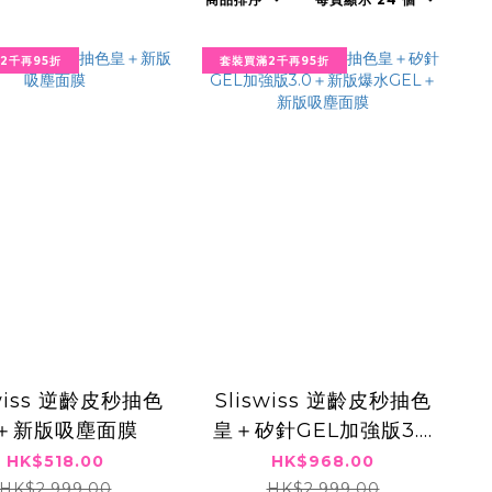
2千再95折
套裝買滿2千再95折
swiss 逆齡皮秒抽色
Sliswiss 逆齡皮秒抽色
＋新版吸塵面膜
皇＋矽針GEL加強版3.0
＋新版爆水GEL＋新版
HK$518.00
HK$968.00
吸塵面膜
HK$2,999.00
HK$2,999.00