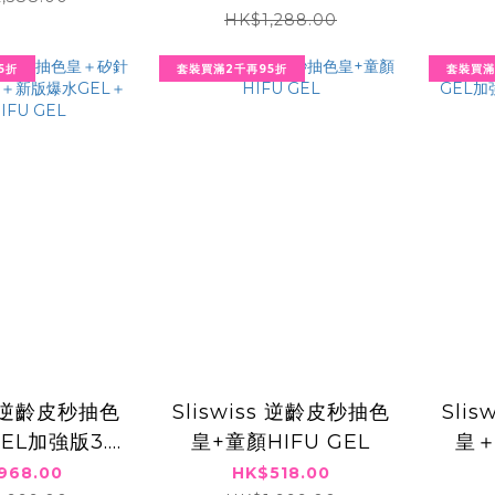
HK$1,288.00
華
5折
套裝買滿2千再95折
套裝買滿
ss 逆齡皮秒抽色
Sliswiss 逆齡皮秒抽色
Sli
EL加強版3.0
皇+童顏HIFU GEL
皇＋
水GEL＋童顏
3.
968.00
HK$518.00