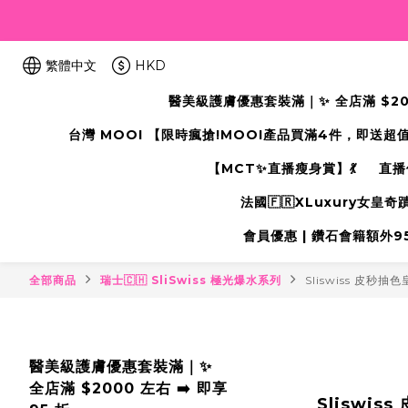
繁體中文
HKD
醫美級護膚優惠套裝滿｜✨ 全店滿 $2000
台灣 MOOI 【限時瘋搶!MOOI產品買滿4件，即送超
【MCT✨直播瘦身賞】💃
直播
法國🇫🇷XLuxury女皇
會員優惠 | 鑽石會籍額外95折
全部商品
瑞士🇨🇭 SliSwiss 極光爆水系列
Sliswiss 皮秒抽
醫美級護膚優惠套裝滿｜✨
全店滿 $2000 左右 ➡️ 即享
Sliswis