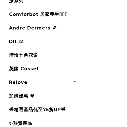
療系列
Comforbot 居家養生💆🏻‍♀️
Andre Dermers 💕
DR.12
清怡七色花🌸
英國 Cosset
Relove
加購優惠 ❤️
🌟精選產品低至75折UP🌟
✨熱賣產品