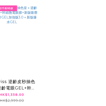
2千再95折
swiss 逆齡皮秒抽色
齡電眼GEL+幹細
眼膜+新版吸塵機＋
HK$1,358.00
EL加強版3.0＋新
HK$2,999.00