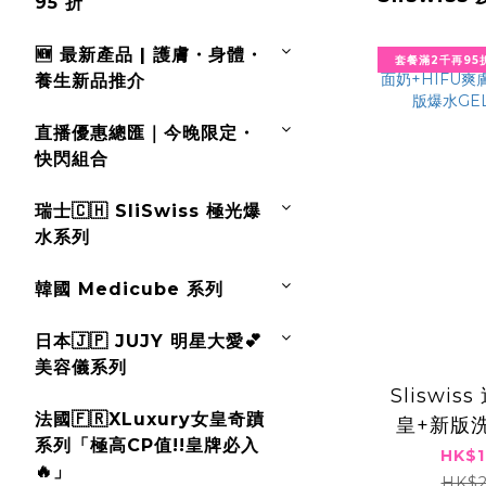
95 折
🆕 最新產品 | 護膚・身體・
套餐滿2千再95折
養生新品推介
直播優惠總匯｜今晚限定・
快閃組合
瑞士🇨🇭 SliSwiss 極光爆
水系列
韓國 Medicube 系列
日本🇯🇵 JUJY 明星大愛💕
美容儀系列
Sliswi
法國🇫🇷XLuxury女皇奇蹟
皇+新版洗
系列「極高CP值!!皇牌必入
爽膚水+
HK$1
🔥」
版爆水G
HK$2