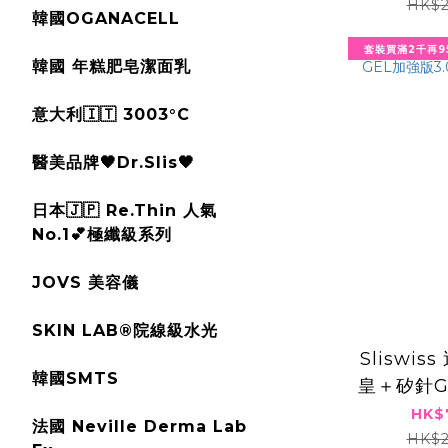
HIF
HK$2
韓國OGANACELL
套裝買滿2千再9
韓國 年糕肥皂潔面乳
意大利🇮🇹 3003°C
醫美品牌🖤Dr.Slis🖤
日本🇯🇵 Re.Thin 人氣
No.1💕極纖級系列
JOVS 美容儀
SKIN LAB®️院線級水光
Sliswi
韓國SMTS
皇＋矽針G
＋新版
HK$
法國 Neville Derma Lab
HK$2