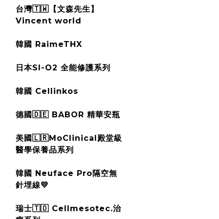
台灣🇹🇼【文森先生】
Vincent world
韓國 RaimeTHX
日本SI-O2 全能修護系列
韓國 Cellinkos
德國🇩🇪 BABOR 精華安瓶
美國🇱🇷MoClinical殿堂級
醫學保養品系列
韓國 Neuface Pro隔空無
針埋線💛
瑞士🇹🇴 Cellmesotec.治