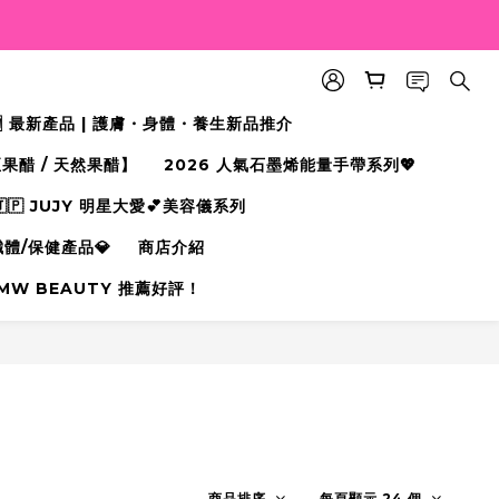
🆕 最新產品 | 護膚・身體・養生新品推介
果醋 / 天然果醋】
2026 人氣石墨烯能量手帶系列💖
🇵 JUJY 明星大愛💕美容儀系列
纖體/保健產品💎
商店介紹
MW BEAUTY 推薦好評！
商品排序
每頁顯示 24 個