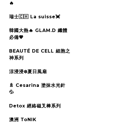
🔥
瑞士🇨🇭 La suisse💓
韓國大熱🔥 GLAM.D 纖體
必備💖
BEAUTÉ DE CELL 細胞之
神系列
涼浸浸❄️夏日風扇
🚿 Cesarina 塗抹水光針
💦
Detox 經絡磁叉棒系列
澳洲 ToNIK