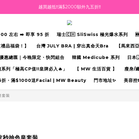
越買越抵‼️滿$2000額外九五折‼️
越買越抵‼️滿$2000額外九五折‼️
☀️【Summer Sales 盛夏狂歡】滿 $700 即減 $40！🔥
滿千即送你免費美容療程🎁
 左右 ➡️ 即享 95 折
瑞士🇨🇭 SliSwiss 極光爆水系列
越買越抵‼️滿$2000額外九五折‼️
值禮品福袋！】
台灣 JULY BRA | 穿出真命天Bra⁠
【馬來西亞
優惠總匯｜今晚限定・快閃組合
韓國 Medicube 系列
日本
奇蹟系列「極高CP值!!皇牌必入🔥」
【 MW 生活百貨 】
瘦身/
・滿$1000送Facial | MW Beauty
門市地址✨
美容控
色皇套裝
s 皮秒抽色皇套裝