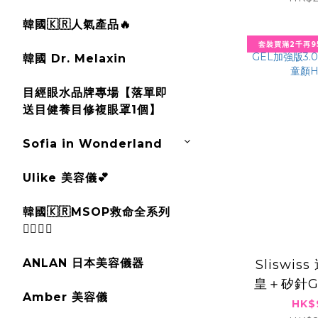
韓國🇰🇷人氣產品🔥
套裝買滿2千再9
韓國 Dr. Melaxin
目經眼水品牌專場【落單即
送目健養目修複眼罩1個】
Sofia in Wonderland
Ulike 美容儀💕
韓國🇰🇷MSOP救命全系列
🧚‍♂️✨✨
ANLAN 日本美容儀器
Sliswi
皇＋矽針G
Amber 美容儀
＋新版爆
HK$