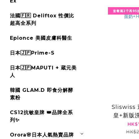
Ex
套餐滿2千再95折
法國🇫🇷 Deliftox 性價比
超高全系列
Epionce 美國皮膚科醫生
日本🇯🇵Prime-S
日本🇯🇵MAPUTI + 蔵元美
人
韓國 GLAM.D 即食分解酵
素粉
Sliswi
CS12抗敏皇牌 👑品牌全系
皇+新版洗
列✨
HK$
HK$2
Orora🌸日本人氣熱賣品牌