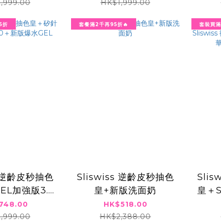
U GEL
,999.00
HK$1,999.00
5折
套餐滿2千再95折🔥
套裝買滿
ss 逆齡皮秒抽色
Sliswiss 逆齡皮秒抽色
Sli
EL加強版3.0
皇+新版洗面奶
皇＋S
爆水GEL
裝 1
748.00
HK$518.00
,999.00
HK$2,388.00