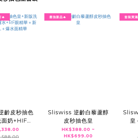
🔥
最強新品🔥
套裝買滿
ss 逆齡皮秒抽色
Sliswiss 逆齡白藜蘆醇
Sli
面奶+HIFU
皮秒抽色皇
皇
RF眼精華＋新
,338.00
HK$388.00 ~
HK$699.00
EL＋爆水面精
,588.00