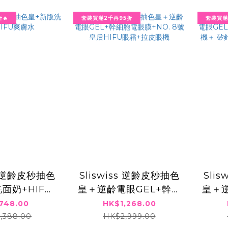
🔥
套裝買滿2千再95折
套裝買滿
ss 逆齡皮秒抽色
Sliswiss 逆齡皮秒抽色
Sli
面奶+HIFU
皇＋逆齡電眼GEL+幹細
皇＋逆
爽膚水
胞電眼膜+NO. 8號皇后
胞電
748.00
HK$1,268.00
HIFU眼霜+拉皮眼機
矽針G
,388.00
HK$2,999.00