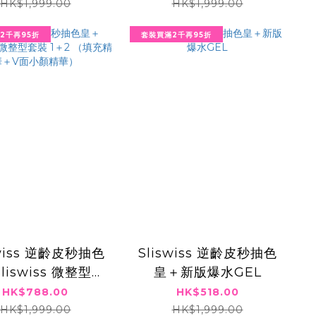
HK$1,999.00
HK$1,999.00
2千再95折
套裝買滿2千再95折
swiss 逆齡皮秒抽色
Sliswiss 逆齡皮秒抽色
liswiss 微整型套
皇＋新版爆水GEL
＋2 （填充精華＋V
HK$788.00
HK$518.00
面小顏精華）
HK$1,999.00
HK$1,999.00