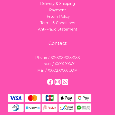
Delivery & Shipping
Payment
Return Policy
Terms & Conditions
Anti-Fraud Statement
Contact
Phone / XX-XXX-XXX-XXX
Hours / XXXX-XXXX
Mail / XXX@XXXX.COM