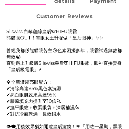
details
Payment
Customer Reviews
Sliswiss 白藜蘆醇皇后🐼HIFU眼霜
熊貓眼OUT！電眼女王升呢做「皇后眼神」✨✨
曾經我都係熊貓眼苦主😢色素困擾多年，眼霜試過無數都
無效😭
直到遇上升級版Sliswiss皇后🐼HIFU眼霜，眼神直接變身
「皇后級電眼」⚡
💎全新濃縮亮眼配方：
✔清除高達85%黑色素沉澱
✔亮白眼肌效果高達95%
✔膠原填充力提升至10倍🔍
✔撫平眼紋＋收緊眼袋＋深層補濕💦
✔對抗冷氣乾燥＋長效鎖水
👁🗨用後效果猶如開咗皇后濾鏡！💬「用咗一星期，黑眼