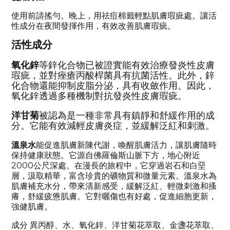
使用前請搖勻。晚上，用祛痘棉籤輕點肌膚瑕疵處。讓活
性成分在夜間發揮作用，有效改善肌膚瑕疵。
活性成分
氧化鋅
等鋅化合物已被證實能有效治療發炎性皮膚
瑕疵，並對痤瘡丙酸桿菌具有抗菌活性。此外，鋅
化合物還能抑制皮脂分泌，具有收斂作用。因此，
氧化鋅透過多種機制對抗發炎性皮膚瑕疵。
洋甘菊
被認為是一種非常具有鎮靜和舒緩作用的成
分。它能有效減輕皮膚炎症，並緩解泛紅和刺激。
溫泉水
能促進肌膚新陳代謝，喚醒肌膚活力，讓肌膚隨時
保持健康狀態。它源自佛羅倫斯山脈下方，地心附近
2000公尺深處。在漫長的旅程中，它穿過岩石和白堊
層，汲取精華，富含珍貴的礦物質和微量元素。溫泉水為
肌膚補充水分，帶來清新感受，緩解泛紅、輕微刺激和搔
癢，舒緩疲憊肌膚。它對曬傷也有好處，促進細胞更新，
強健肌膚。
成分 異丙醇、水、氧化鋅、洋甘菊花萃取、金盞花萃取、