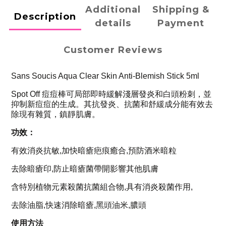
Additional
Shipping &
Description
details
Payment
Customer Reviews
Sans Soucis Aqua Clear Skin Anti-Blemish Stick 5ml
Spot Off 痘痘棒可局部即時緩解淺層發炎和白頭粉刺，並
抑制新痘痘的生成。其抗發炎、抗菌和舒緩成分能有效去
除現有雜質，鎮靜肌膚。
功效：
有效消炎抗敏,加快暗瘡疤痕癒合,預防酒米暗粒
去除暗瘡印,防止暗瘡菌帶開影響其他肌膚
含特別植物元素殺菌抗菌組合物,具有消炎殺菌作用,
去除油脂,快速消除暗瘡,黑頭油米,膿頭
使用方法