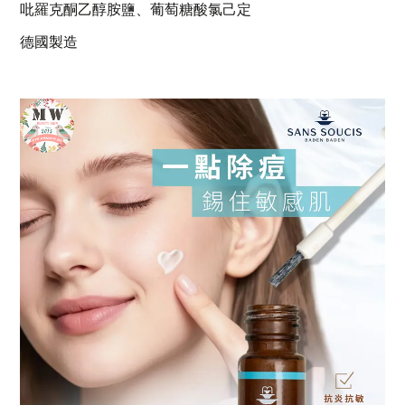
吡羅克酮乙醇胺鹽、葡萄糖酸氯
己定
德國製造