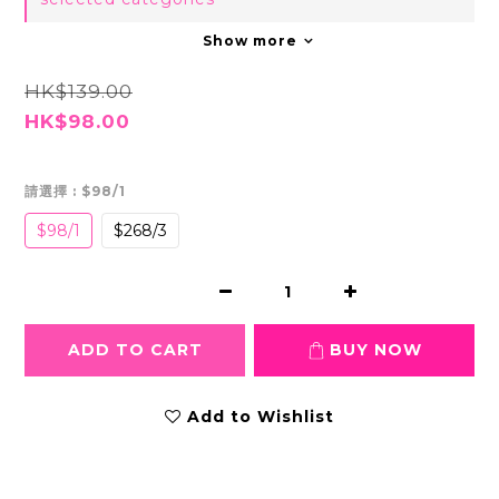
Show more
HK$139.00
HK$98.00
請選擇
: $98/1
$98/1
$268/3
ADD TO CART
BUY NOW
Add to Wishlist