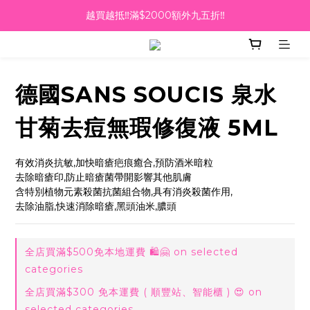
越買越抵‼️滿$2000額外九五折‼️
越買越抵‼️滿$2000額外九五折‼️
☀️【Summer Sales 盛夏狂歡】滿 $700 即減 $40！🔥
滿千即送你免費美容療程🎁
德國SANS SOUCIS 泉水
越買越抵‼️滿$2000額外九五折‼️
甘菊去痘無瑕修復液 5ML
有效消炎抗敏,加快暗瘡疤痕癒合,預防酒米暗粒
去除暗瘡印,防止暗瘡菌帶開影響其他肌膚
含特別植物元素殺菌抗菌組合物,具有消炎殺菌作用,
去除油脂,快速消除暗瘡,黑頭油米,膿頭
全店買滿$500免本地運費 🛍🤗 on selected
categories
全店買滿$300 免本運費 ( 順豐站、智能櫃 ) 😍 on
selected categories