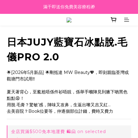
越買越抵‼️滿$2000額外九五折‼️
越買越抵‼️滿$2000額外九五折‼️
日本JUJY藍寶石冰點脫.毛
儀PRO 2.0
🌟[2026年5月新品] 🌟剛抵達 MW Beauty💖，即刻親臨荃灣或
觀塘門市試用‼️
夏天著背心，至尷尬唔係件衫唔靚，係舉手嗰陣見到腋下啲黑色
點點😩！
用脫.毛膏？驚敏'感，陣味又攻鼻，生返出嚟又吉又紅...
去美容院？Book位要等，仲逐個部位計錢，費時又費力
全店買滿$500免本地運費 🛍🤗 on selected