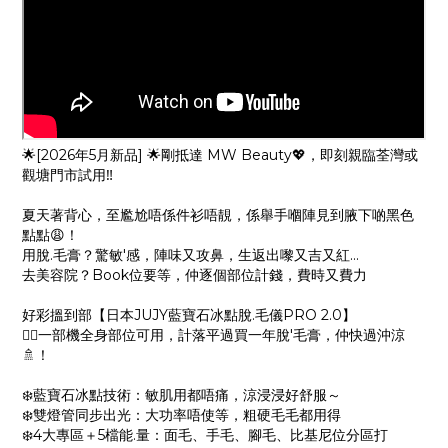
🌟[2026年5月新品] 🌟剛抵達 MW Beauty💖，即刻親臨荃灣或
觀塘門市試用‼️
夏天著背心，至尷尬唔係件衫唔靚，係舉手嗰陣見到腋下啲黑色
點點😩！
用脫.毛膏？驚敏'感，陣味又攻鼻，生返出嚟又吉又紅...
去美容院？Book位要等，仲逐個部位計錢，費時又費力
好彩搵到部【日本JUJY藍寶石冰點脫.毛儀PRO 2.0】
💁‍♀️一部機全身部位可用，計落平過買一年脫'毛膏，仲快過沖涼
🚿！
❄️藍寶石冰點技術：敏肌用都唔痛，涼浸浸好舒服～
❄️雙燈管同步出光：大功率唔使等，粗硬毛毛都用得
❄️4大專區＋5檔能.量：面毛、手毛、腳毛、比基尼位分區打