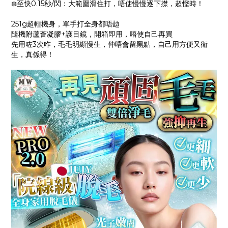
❄️至快0.15秒/閃：大範圍滑住打，唔使慢慢逐下㩒，超慳時！
251g超輕機身，單手打全身都唔攰
隨機附蘆薈凝膠+護目鏡，開箱即用，唔使自己再買
先用咗3次咋，毛毛明顯慢生，仲唔會留黑點，自己用方便又衛
生，真係得！