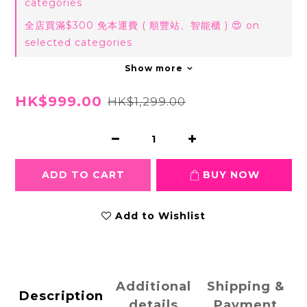
categories
全店買滿$300 免本運費 ( 順豐站、智能櫃 ) 😍 on
selected categories
Show more
HK$999.00
HK$1,299.00
ADD TO CART
BUY NOW
Add to Wishlist
Additional
Shipping &
Description
details
Payment