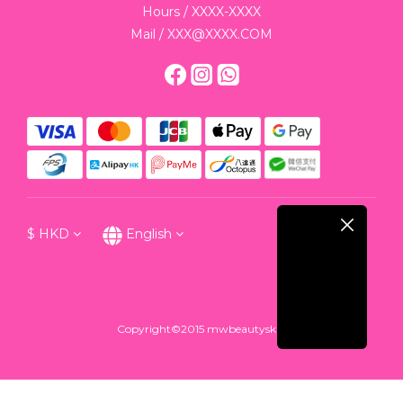
Hours / XXXX-XXXX
Mail / XXX@XXXX.COM
$
HKD
English
Copyright©2015 mwbeautyskin
BUY NOW