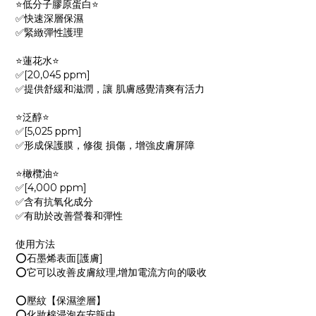
⭐低分子膠原蛋白⭐
✅快速深層保濕
✅緊緻彈性護理
⭐蓮花水⭐
✅[20,045 ppm]
✅提供舒緩和滋潤，讓 肌膚感覺清爽有活力
⭐泛醇⭐
✅[5,025 ppm]
✅形成保護膜，修復 損傷，增強皮膚屏障
⭐橄欖油⭐
✅[4,000 ppm]
✅含有抗氧化成分
✅有助於改善營養和彈性
使用方法
⭕石墨烯表面[護膚]
⭕它可以改善皮膚紋理,增加電流方向的吸收
⭕壓紋【保濕塗層】
⭕化妝棉浸泡在安瓿中