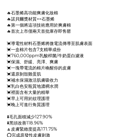
🔥石墨烯高功能爽膚化妝棉
🔥諾貝爾獎材質==石墨烯
🔥第一個將這項技術應用於爽膚棉
🔥首次上市僅兩天首批庫存即售罄
💓導電性材料石墨烯將微電流傳導至肌膚表面
💓一盒棉片包含7支精華成份
💓760,000ppm乳酸桿菌/牛奶蛋白濾液
💓保濕、舒緩、亮澤、爽膚
💓一塊帶電流的棉片喚醒你的皮膚
💓還原剝殼雞蛋肌
💓補水保濕激活肌膚吸收力
💓乳白色安瓶質地濃稠水潤
💓裡面含有大量的精華
💓早上可用於紋理護理
💓晚上可進行角質護理
⬇️毛孔面積減少127.90%
⬇️黑頭改善118.96%
🔼皮膚緊緻度提高171.75%
⭕完成原發性皮膚刺激