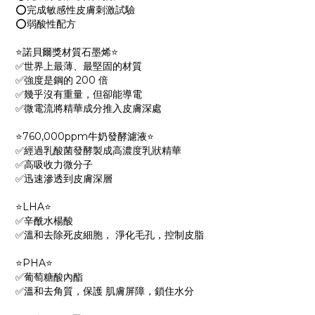
⭕完成敏感性皮膚刺激試驗
⭕弱酸性配方
⭐諾貝爾獎材質石墨烯⭐
✅世界上最薄、最堅固的材質
✅強度是鋼的 200 倍
✅幾乎沒有重量，但卻能導電
✅微電流將精華成分推入皮膚深處
⭐760,000ppm牛奶發酵濾液⭐
✅經過乳酸菌發酵製成高濃度乳狀精華
✅高吸收力微分子
✅迅速滲透到皮膚深層
⭐LHA⭐
✅辛酰水楊酸
✅溫和去除死皮細胞， 淨化毛孔，控制皮脂
⭐PHA⭐
✅葡萄糖酸內酯
✅溫和去角質，保護 肌膚屏障，鎖住水分