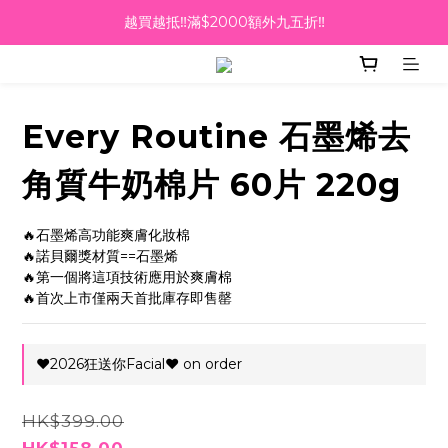
越買越抵‼️滿$2000額外九五折‼️
越買越抵‼️滿$2000額外九五折‼️
☀️【Summer Sales 盛夏狂歡】滿 $700 即減 $40！🔥
滿千即送你免費美容療程🎁
Every Routine 石墨烯去
越買越抵‼️滿$2000額外九五折‼️
角質牛奶棉片 60片 220g
🔥石墨烯高功能爽膚化妝棉
🔥諾貝爾獎材質==石墨烯
🔥第一個將這項技術應用於爽膚棉
🔥首次上市僅兩天首批庫存即售罄
❤️2026狂送你Facial❤️ on order
HK$399.00
HK$158.00