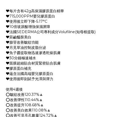
❤️每片含有42g高保濕膠原蛋白精華
❤️715,000PPM嬰兒膠原蛋白
❤️使用後立即下降-5.17°C
❤️10倍玻尿酸增強保濕屏障
❤️法國SEDERMA公司專利成分Volufiline(知母根提取)
❤️菸鹼醯胺美白
❤️腺苷改善皺紋功能
❤️月見草油控制皮脂分泌
❤️魚子醬提取物迅速滲透乾燥肌膚
❤️30分鐘極速補水
❤️面膜超細貼合材質緊密貼合肌膚
❤️膠原蛋白補充
❤️蘊含法國高端嬰兒膠原蛋白
❤️使用後即刻賦予光澤與彈力
使用4週後
⭕皺紋改善120.37%🔼
⭕改善彈性110.44%🔼
⭕改善提升108.68%🔼
⭕改善美白效果110.08%🔼
⭕改善可見毛孔數量124.72%🔼