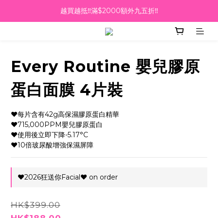
越買越抵‼️滿$2000額外九五折‼️
越買越抵‼️滿$2000額外九五折‼️
☀️【Summer Sales 盛夏狂歡】滿 $700 即減 $40！🔥
滿千即送你免費美容療程🎁
Every Routine 嬰兒膠原
越買越抵‼️滿$2000額外九五折‼️
蛋白面膜 4片裝
❤️每片含有42g高保濕膠原蛋白精華
❤️715,000PPM嬰兒膠原蛋白
❤️使用後立即下降-5.17°C
❤️10倍玻尿酸增強保濕屏障
❤️2026狂送你Facial❤️ on order
HK$399.00
HK$188.00