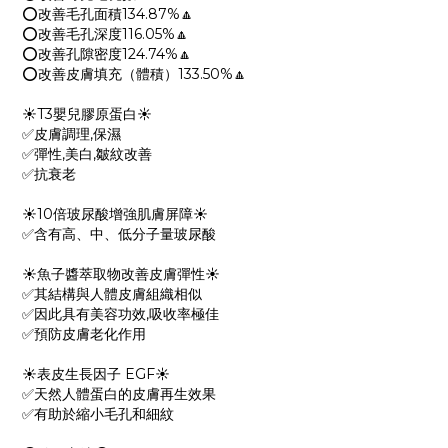
⭕改善毛孔面積134.87%🔼
⭕改善毛孔深度116.05%🔼
⭕改善孔隙密度124.74%🔼
⭕改善皮膚填充（體積）133.50%🔼
☀️T3嬰兒膠原蛋白☀️
✅皮膚調理,保濕
✅彈性,美白,皺紋改善
✅抗衰老
☀️10倍玻尿酸增強肌膚屏障☀️
✅含有高、中、低分子量玻尿酸
☀️魚子醬萃取物改善皮膚彈性☀️
✅其結構與人體皮膚組織相似
✅因此具有美容功效,吸收率極佳
✅預防皮膚老化作用
☀️表皮生長因子 EGF☀️
✅天然人體蛋白的皮膚再生效果
✅有助於縮小毛孔和細紋