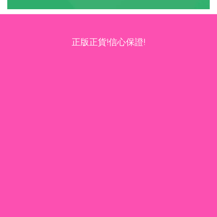
正版正貨!信心保證!