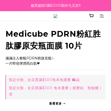
越買越抵‼️滿$2000額外九五折‼️
越買越抵‼️滿$2000額外九五折‼️
☀️【Summer Sales 盛夏狂歡】滿 $700 即減 $40！🔥
滿千即送你免費美容療程🎁
Medicube PDRN粉紅胜
越買越抵‼️滿$2000額外九五折‼️
肽膠原安瓶面膜 10片
滿滿注入整瓶PDRN胜肽安瓶✨
一片即現彈潤亮白肌💗
指定分類，全店買滿$500免本地運費 🛍🤗
指定分類，全店買滿$300 免本運費 ( 順豐站、智能櫃 )
😍
查看更多