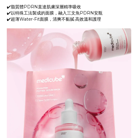
✔️脂質體PDRN直達肌膚深層精準吸收
✔️以特殊工法製成的面膜，融入三文魚PDRN安瓶
✔️超薄Water-Fit面膜，清爽不黏膩·高效溫和護理