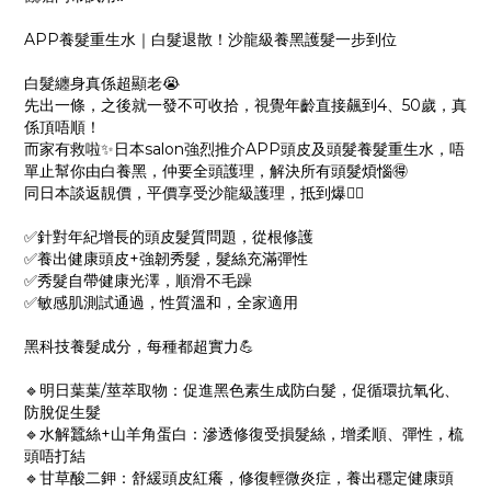
APP養髮重生水｜白髮退散！沙龍級養黑護髮一步到位
白髮纏身真係超顯老😭
先出一條，之後就一發不可收拾，視覺年齡直接飆到4、50歲，真
係頂唔順！
而家有救啦✨日本salon強烈推介APP頭皮及頭髮養髮重生水，唔
單止幫你由白養黑，仲要全頭護理，解決所有頭髮煩惱🉐
同日本談返靚價，平價享受沙龍級護理，抵到爆👍🏻
✅針對年紀增長的頭皮髮質問題，從根修護
✅養出健康頭皮+強韌秀髮，髮絲充滿彈性
✅秀髮自帶健康光澤，順滑不毛躁
✅敏感肌測試通過，性質溫和，全家適用
黑科技養髮成分，每種都超實力💪
🔹明日葉葉/莖萃取物：促進黑色素生成防白髮，促循環抗氧化、
防脫促生髮
🔹水解蠶絲+山羊角蛋白：滲透修復受損髮絲，增柔順、彈性，梳
頭唔打結
🔹甘草酸二鉀：舒緩頭皮紅癢，修復輕微炎症，養出穩定健康頭