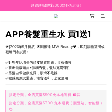
越買越抵‼️滿$2000額外九五折‼️
越買越抵‼️滿$2000額外九五折‼️
☀️【Summer Sales 盛夏狂歡】滿 $700 即減 $40！🔥
滿千即送你免費美容療程🎁
APP養髮重生水 買1送1
越買越抵‼️滿$2000額外九五折‼️
🌟[2026年5月新品] 🌟剛抵達 MW Beauty💖，即刻親臨荃灣或
觀塘門市試用‼️
✅針對年紀增長的頭皮髮質問題，從根修護
✅養出健康頭皮+強韌秀髮，髮絲充滿彈性
✅秀髮自帶健康光澤，順滑不毛躁
✅敏感肌測試通過，性質溫和，全家適用
指定分類，全店買滿$500免本地運費 🛍🤗
指定分類，全店買滿$300 免本運費 ( 順豐站、智能櫃 )
😍