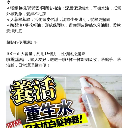
皮
🔹猴麵包樹/荷荷巴/阿爾甘核油：深層保濕鎖水，平衡水油，抵禦
外界刺激，髮絲不毛躁
🔹人蔘根萃取：活化頭皮代謝，調節生長週期，髮根更堅固
🔹酪梨油+葵花籽油：形成保護膜，留住頭皮髮絲水分油脂，柔軟
潤澤到底
超貼心使用設計✨
100mL大容量，約用1.5個月，性價比拉滿💯
噴霧型設計，懶人友好，輕輕一噴+揉一揉即刻吸收，唔黏手、唔
沾膩，日常護理超方便！