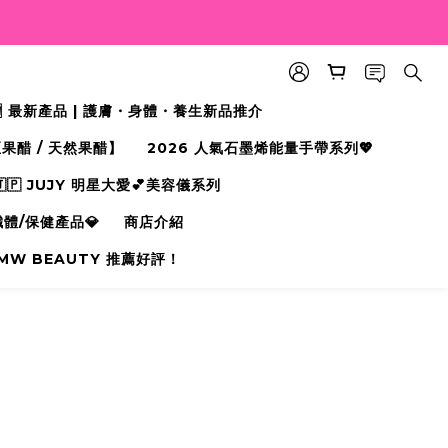
🆕 最新產品 | 護膚・身體・養生新品推介
果醋 / 天然果醋】
2026 人氣石墨烯能量手帶系列💖
🇵 JUJY 明星大愛💕美容儀系列
纖體/保健產品💎
商店介紹
MW BEAUTY 推薦好評！