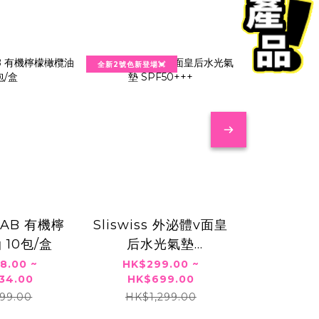
全新2號色新登場💓
韓國熱賣🔥
LAB 有機檸
Sliswiss 外泌體v面皇
Obge U
 10包/盒
后水光氣墊
HK$16
HK$3
SPF50+++
8.00 ~
HK$299.00 ~
HK$6
34.00
HK$699.00
99.00
HK$1,299.00