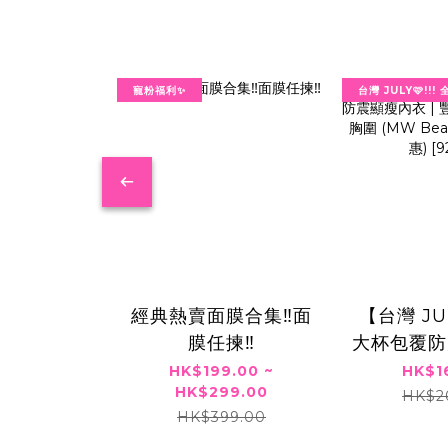
寵粉福利✨
台灣 JULY🩷!!
經典熱賣面膜合集‼️面
⁠【台灣 JU
膜任揀‼️
大杯包覆防
| 豐滿大
HK$199.00 ~
HK$1
HK$299.00
圍 (MW B
HK$2
HK$399.00
限定優惠) [