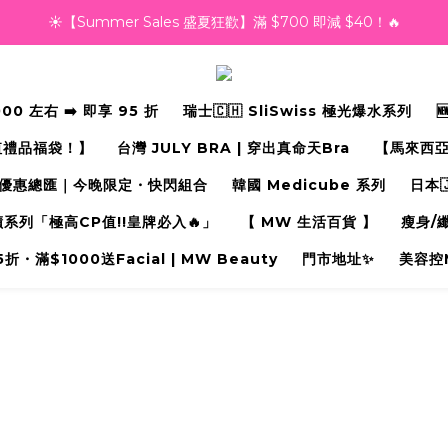
☀️【Summer Sales 盛夏狂歡】滿 $700 即減 $40！🔥
越買越抵‼️滿$2000額外九五折‼️
滿千即送你免費美容療程🎁
 左右 ➡️ 即享 95 折
瑞士🇨🇭 SliSwiss 極光爆水系列
越買越抵‼️滿$2000額外九五折‼️
值禮品福袋！】
台灣 JULY BRA | 穿出真命天Bra⁠
【馬來西亞
優惠總匯｜今晚限定・快閃組合
韓國 Medicube 系列
日本
奇蹟系列「極高CP值!!皇牌必入🔥」
【 MW 生活百貨 】
瘦身/
・滿$1000送Facial | MW Beauty
門市地址✨
美容控