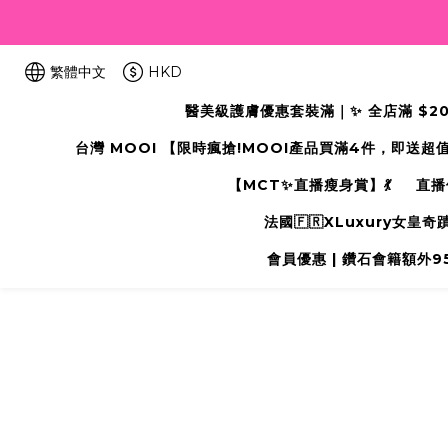
繁體中文
HKD
醫美級護膚優惠套裝滿｜✨ 全店滿 $2000
台灣 MOOI 【限時瘋搶!MOOI產品買滿4件，即送超
【MCT✨直播瘦身賞】💃
直播
法國🇫🇷XLuxury女皇
會員優惠 | 鑽石會籍額外95折