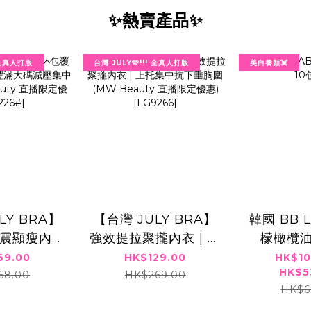
✨熱賣產品✨
! 全真人打版
台灣 JULY🩷!!! 全真人打版
美白養顏💓
LY BRA】
【台灣 JULY BRA】
韓國 BB 
震顯瘦內衣
強效提拉聚攏內衣 | 上
檬橄欖油
碼減壓集中胸
托集中抗下垂胸圍
69.00
HK$129.00
HK$10
HK$5
eauty 直播
(MW Beauty 直播限
68.00
HK$269.00
HK$6
9226#]⁠
定優惠) [LG9266]