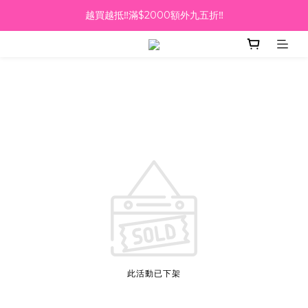
越買越抵‼️滿$2000額外九五折‼️
越買越抵‼️滿$2000額外九五折‼️
☀️【Summer Sales 盛夏狂歡】滿 $700 即減 $40！🔥
滿千即送你免費美容療程🎁
越買越抵‼️滿$2000額外九五折‼️
此活動已下架