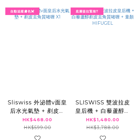
自動追蹤膚色💓
底層提拉緊致‼️
Sliswiss 外泌體v面皇
SLISWISS 雙波拉皮
后水光氣墊 + 剷皮去
皇后機 + 白藜蘆醇剷
角質啫喱 X1
皮去角質啫喱 + 童顏
HK$468.00
HK$1,480.00
HIFUGEL
HK$599.00
HK$3,788.00