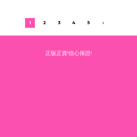
1
2
3
4
5
正版正貨!信心保證!