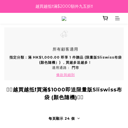
越買越抵‼️滿$2000額外九五折‼️
越買越抵‼️滿$2000額外九五折‼️
☀️【Summer Sales 盛夏狂歡】滿 $700 即減 $40！🔥
滿千即送你免費美容療程🎁
越買越抵‼️滿$2000額外九五折‼️
所有顧客適用
指定分類：滿 HK$1,000.00 即享 1 件贈品 (限量版Sliswiss布袋
(顏色隨機）) ，買越多送越多！
適用通路：
門市
條款與細則
❤️‍🔥越買越抵❗️買滿$1000即送限量版Sliswiss布
袋 (顏色隨機)❤️‍🔥
每頁顯示 24 個