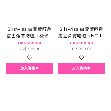
Sliswiss 白藜蘆醇剷
Sliswiss 白藜蘆醇剷
皮去角質啫喱 +極光H
皮去角質啫喱 +NO.10
IFU激白水 X1 + 逆齡
幹細胞HIFU皇后面霜
HK$688.00
HK$688.00
激白奶 X1
X1+ 童顔HIFU GEL X
HK$899.00
HK$899.00
1
加入購物車
加入購物車