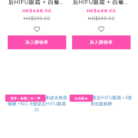
后HIFU眼霜 + 白藜蘆
后HIFU眼霜 + 白藜蘆
醇矽針GEL
醇新版爆水Gel
HK$468.00
HK$468.00
HK$599.00
HK$599.00
加入購物車
加入購物車
潔淨＋修護二合一💖
自由配🔥