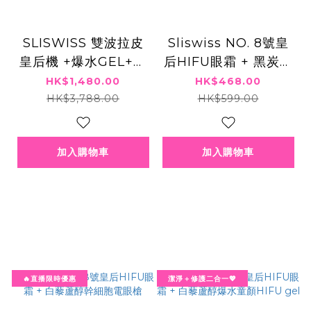
SLISWISS 雙波拉皮
Sliswiss NO. 8號皇
皇后機 +爆水GEL+剷
后HIFU眼霜 + 黑炭皮
皮去角質啫喱
秒 PICO GEL
HK$1,480.00
HK$468.00
HK$3,788.00
HK$599.00
加入購物車
加入購物車
🔥直播限時優惠
潔淨＋修護二合一💖