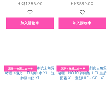
X1+ 童顔HIFU GEL X
精華 X1
HK$1,388.00
HK$899.00
1+NO.1 填充精華 X1 +
NO.2 V面小顏精華 X1
加入購物車
加入購物車
潔淨＋修護二合一💖
潔淨＋修護二合一💖