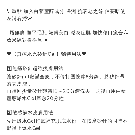
💘重點 加入白藜蘆醇成分 保濕 抗衰老之餘 仲要唔使
左溝右撈💯
1瓶無痛 撫平毛孔 嫩膚美白 減炎症肌 加快傷口癒合💞
效果絕對看得見👀
💖【無痛水光矽針Gel】獨特用法💖
1️⃣無痛矽針超強換膚用法
讓矽針gel敷滿全臉，不停打圈按摩5分鐘、將矽針帶
落真皮層，
再補回少量矽針靜待15～20分鐘洗去，之後再用白藜
蘆醇爆水Gel厚敷20分鐘
2️⃣敏感缺水皮膚用法
先用爆水Gel打底補充肌底水份，在按摩矽針的同時不
斷補上爆水Gel，