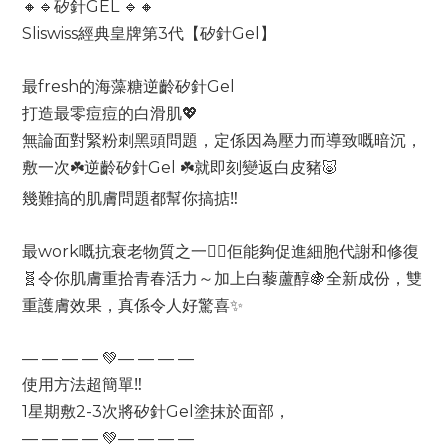
🔸🔹矽針GEL 🔹🔸
Sliswiss經典皇牌第3代【矽針Gel】
最fresh的海藻糖逆齡矽針Gel
打造最零痘痘的白滑肌💖
無論面對緊粉刺黑頭問題，定係因為壓力而導致嘅暗沉，
敷一次☘️逆齡矽針Gel ☘️就即刻變返白皮豬🐷
幾難搞的肌膚問題都幫你搞掂‼️
最work嘅抗衰老物質之一👍🏻佢能夠促進細胞代謝和修復
🧬令你肌膚重拾青春活力～加上白藜蘆醇🍇全新成份，雙
重護膚效果，真係令人好驚喜✨
— — — — 💚— — — —
使用方法超簡單‼️
1星期敷2-3次將矽針Gel塗抹於面部，
— — — — 💚— — — —