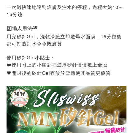
一次過快速地達到煥膚及注水的療程，過程大約10～
15分鐘
3️⃣懶人用法🤣
用完矽針Gel，洗乾淨臉立即敷爆水面膜，15分鍾後
都可打造到水令令既膚質
使用矽針Gel小貼士：
❤️使用附上的小膠匙把濃厚矽針慢慢敷上全臉
Gel
❤️
開封後的矽針
存放於雪櫃使其品質更優質