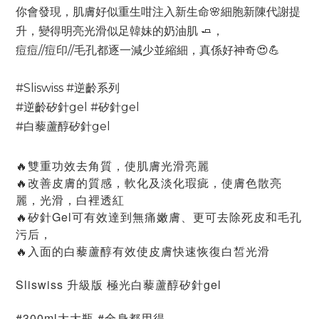
你會發現，肌膚好似重生咁注入新生命🌸細胞新陳代謝提
升，變得明亮光滑似足韓妹的奶油肌 🧈，
痘痘//痘印//毛孔都逐一減少並縮細，真係好神奇😍💪
#Sliswiss #逆齡系列
#逆齡矽針gel #矽針gel
#白藜蘆醇矽針gel
🔥雙重功效去角質，使肌膚光滑亮麗
🔥改善皮膚的質感，軟化及淡化瑕疵，使膚色散亮
麗，光滑，白裡透紅
🔥矽針Gel可有效達到無痛嫩膚、更可去除死皮和毛孔
污后，
🔥入面的白藜蘆醇有效使皮膚快速恢復白皙光滑
Sliswiss 升級版 極光白藜蘆醇矽針gel
#300ml大大瓶 #全身都用得