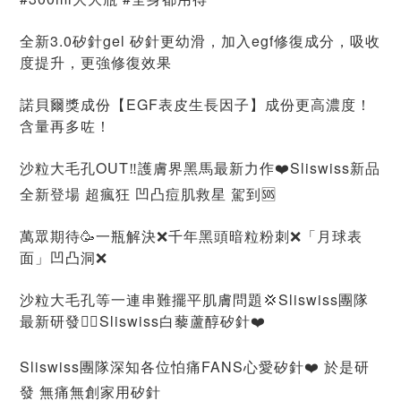
全新3.0矽針gel 矽針更幼滑，加入egf修復成分，吸收
度提升，更強修復效果
諾貝爾獎成份【EGF表皮生長因子】成份更高濃度！
含量再多咗！
沙粒大毛孔OUT‼️護膚界黑馬最新力作❤️Sliswiss新品
全新登場 超瘋狂 凹凸痘肌救星 駕到🆘
萬眾期待🥳一瓶解決❌千年黑頭暗粒粉刺❌「月球表
面」凹凸洞❌
沙粒大毛孔等一連串難擺平肌膚問題💢Sliswiss團隊
最新研發👉🏻Sliswiss白藜蘆醇矽針❤️
Sliswiss團隊深知各位怕痛FANS心愛矽針❤️ 於是研
發 無痛無創家用矽針