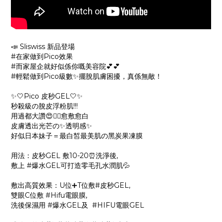
📣 Sliswiss 新品登場
#在家做到Pico效果
#而家屋企就好似係你嘅美容院💕💕
#輕鬆做到Pico級數✨擺脫肌膚困擾，真係無敵！
✨🤍Pico 皮秒GEL🤍✨
秒殺級の脫皮浮粉肌!!!
用過都大讚😍👍🏻愈敷愈白
皮膚透出光芒の✨透明感✨
好似日本妹子＝最白皙最美肌の黑炭果凍膜
用法：皮秒GEL 敷10-20⏰洗淨後,
敷上 #爆水GEL可打造零毛孔水潤肌💦
敷出高質效果：U位➕T位敷#皮秒GEL,
雙眼C位敷 #Hifu電眼膜,
洗後保濕用 #爆水GEL及 #HIFU電眼GEL