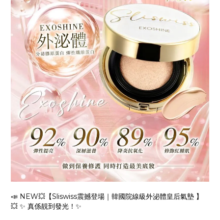
📣 NEW💥【Sliswiss震撼登場｜韓國院線級外泌體皇后氣墊 】
💥 ✨ 真係靚到發光！✨