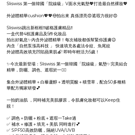
Sliswiss 第一個韓國「院線級」V面水光氣墊💖打造最自然裸妝💖
外泌體精華cushion💖💖😍拍出來 真係漂亮😍遮瑕力很好😍
Sliswiss跳出新框框‼破格護膚精品‼
一盒代替4枝護膚品及5件化妝品
拍出好氣息✨內含外泌體精華！每次補妝都係幫緊你護膚😉
內含「自然泵漲高科技 」 快速填充各處法令紋、魚尾紋
外泌體高效填充凹陷蘋果肌🍎! 即時年輕活力5歲！
✨今次最新登場：Sliswiss 第一個韓國「院線級」氣墊✨完美結合
精華，防曬、調色、遮瑕於一身🏻
集合外泌體精華＋白藜蘆醇＋透明質酸＋積雪草，配合50多種精
華配方獨家研發💕
一拍奶油肌 ，同時補充美肌膠原，令肌膚化妝都可以Keep住
靚！
✅ 調色＋防曬＋粉底＋遮瑕一Take過
✅ 補水＋修護＋填充＋美肌 同時進行💕
✅ SPF50高效防曬，隔絕UVA/UVB