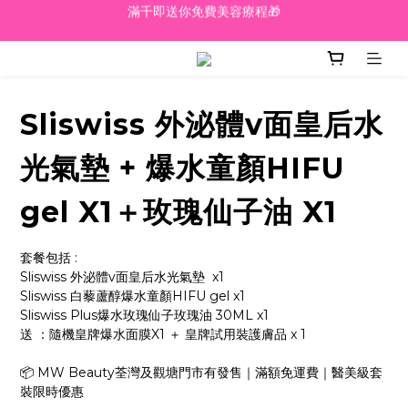
越買越抵‼️滿$2000額外九五折‼️
越買越抵‼️滿$2000額外九五折‼️
☀️【Summer Sales 盛夏狂歡】滿 $700 即減 $40！🔥
滿千即送你免費美容療程🎁
Sliswiss 外泌體v面皇后水
越買越抵‼️滿$2000額外九五折‼️
光氣墊 + 爆水童顏HIFU
gel X1＋玫瑰仙子油 X1
套餐包括 :
Sliswiss 外泌體v面皇后水光氣墊  x1
Sliswiss 白藜蘆醇爆水童顏HIFU gel x1
Sliswiss Plus爆水玫瑰仙子玫瑰油 30ML x1
送 ：隨機皇牌爆水面膜X1 ＋ 皇牌試用裝護膚品 x 1
📦 MW Beauty荃灣及觀塘門市有發售｜滿額免運費｜醫美級套
裝限時優惠