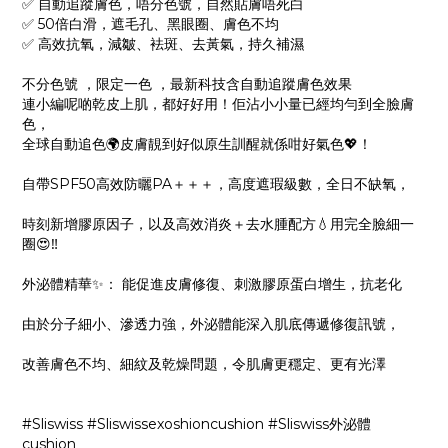
✅ 自動追蹤膚色，唔分色號，自然貼膚唔死白
✅ 50倍白滑，遮毛孔、黑眼圈、膚色不均
✅ 高效抗氧，減皺、袪斑、去黃氣，持久補濕
不分色號 ，限定一色 ，最新科技含自動追蹤膚色效果
連小編呢啲乾皮上肌，都好好用！佢沾小小量已經均勻到全臉膚
色，
全球自動追色🌍皮膚靚到好似原生訓醒就係咁好氣色💖！
自帶SPF50高效防曬PA＋＋＋，高度遮瑕級數，全日不缺氧，
時刻新增膠原因子，以及高效消炎＋去水腫配方💧用完全臉細一
圈😍‼
外泌體精華✨： 能促進皮膚修復、刺激膠原蛋白增生，抗老化
由於分子細小、滲透力強，外泌體能深入肌底傳遞修復訊號，
改善膚色不均、細紋及乾燥問題，令肌膚更穩定、更有光澤
#Sliswiss #Sliswissexoshioncushion #Sliswiss外泌體
cushion