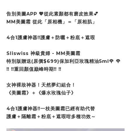
告別美圖APP 💖從此素顏都有磨皮效果💕
MM美圖霜 從此「原相機」＝「原相肌」
4合1護膚神器‼️護膚＋防曬＋粉底＋遮瑕
Sliswiss 神級貴婦 - MM美圖霜
特別版贈送(原價$699)保加利亞玫瑰精油5ml🌹 🌹
‼️ ‼️重回顏值巔峰時期‼️ ‼️
女神裸妝神器！天然夢幻組合！
《美圖霜》＋《爆水玫瑰仙子》
4合1護膚神器‼️一枝美圖霜已經有助代替
護膚＋隔離霜＋粉底＋遮瑕咁多種功效～