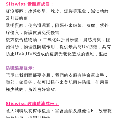
Sliswiss 素顏霜成份：
紅沒藥醇：改善乾旱、脫⽪、爆裂等現象，減淡幼紋
及舒緩暗瘡
透明質酸：使光滑濕潤，阻隔外來細菌、灰塵、紫外
線侵入，保護⽪膚免受侵害
複⽅複合植物油 ＋⼆氧化鈦折射粉體：質感清爽，輕
如薄紗，物理性防曬作⽤，提供最⾼防UV防禦，具有
防⽌UVA,UVB造成的⽪膚光老化造成的⾊斑，皺紋
防曬溫馨提示:
唔單⽌我們⾯部要令肌，我們的衣服有時會露出⼿，
頸部，鎖⾻等，都可以搽佢來美肌同時防曬，佢⽤量
極少就夠，所以會好節省。
Sliswiss 玫瑰精油成份：
意⼤利特級初榨橄欖油：富含油酸及維他命E，改善乾
燥及脫屑，滋潤型極佳