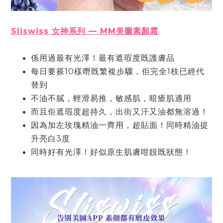
Sliswiss 女神系列 — MM美圖素顏霜
係⽤過最有光澤！最有遮瑕度既護膚品
每⽇要搽10樣嘢既繁複步驟，佢完全1枝已經代
替到
不油不膩，輕滑易推，敏感肌，暗瘡肌適⽤
⽽且佢遮瑕度超持久，出街⼜汗⼜油都無溶過！
因為加左玫瑰精油⼀齊⽤，超貼⾯！同時精油提
升亮⽩3度
同時好有光澤！好似原⽣肌膚咁靚既狀態！