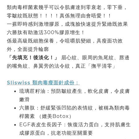
類⾁毒桿菌素幾乎可以令肌膚達到零衰老，零下垂，
零皺紋既狀態！！！！真係無理由會唔愛！！
⼀搽即時感到激增膠原，成塊臉快速提升緊緻既效果
六勝肽有助激活300%膠原增⽣！
係最⾼級既細胞保養，令咀嚼肌變細，具瘦⾯功效
外，全⾯提升輪廓
「先填充！後淡化！」
眉⼼紋、眼周的⿂尾紋、唇邊
的嘴⾓紋、⿐翼旁的法令紋，真正「撫平清零」
Sliswiss 類⾁毒瘦⾯針成份：
琉璃苣籽油：預防皺紋產⽣，軟化⽪膚，令⽪膚
嫩滑
六勝肽：舒緩緊張凹陷的表情紋，被稱為類⾁毒
桿菌素 （媲美Botox）
EGF表⽪⽣長因⼦：恢復活⼒蛋⽩，⽀持肌膚⽣
成膠原蛋⽩，抗老功能⾄關重要