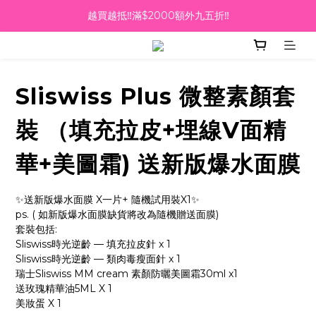
越買越抵‼️滿$2000額外九五折‼️
越買越抵‼️滿$2000額外九五折‼️
☀️【Summer Sales 盛夏狂歡】滿 $700 即減 $40！🔥
滿千即送你免費美容療程🎁
Sliswiss Plus 微整素顏套
越買越抵‼️滿$2000額外九五折‼️
裝 （填充拉皮+埋線V面精
華+美圖霜) 送新版爆水面膜
✨送新版爆水面膜 X一片+ 隨機試用裝X1✨
ps. ( 如新版爆水面膜缺貨將改為隨機贈送面膜)
套裝包括:
Sliswiss時光逆齡 — 填充拉⽪針 x 1
Sliswiss時光逆齡 — 類⾁毒瘦⾯針 x 1
瑞士Sliswiss MM cream 素顏防曬美圖霜30ml x1
送玫瑰精華油5ML X 1 
美妝蛋 X 1