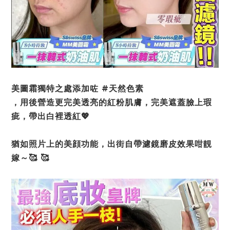
美圖霜獨特之處添加咗 #天然色素
，用後營造更完美透亮的紅粉肌膚，完美遮蓋臉上瑕
疵，帶出白裡透紅💖
猶如照片上的美顔功能，出街自帶濾鏡磨皮效果咁靚
嫁～🥰 🥰