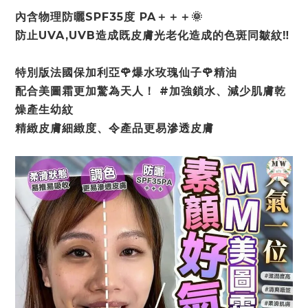
內含物理防曬SPF35度 PA＋＋＋🌞
防止UVA,UVB造成既皮膚光老化造成的色斑同皺紋‼️
特別版法國保加利亞🌹爆水玫瑰仙子🌹精油
配合美圖霜更加驚為天人！ #加強鎖水、減少肌膚乾
燥產生幼紋
精緻皮膚細緻度、令產品更易滲透皮膚