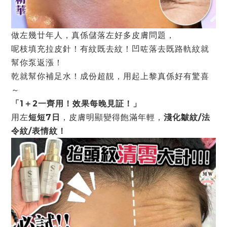
做左幾廿年⼈，真係儲落左好多⽪膚問題，
呢枝填充拉⽪針！有紋既去紋！凹咗落去既路軌紋就
幫你泵返漲！
乾就幫你補⾜⽔！成份超靚，⽤起上黎真係好有驚喜
～
「1＋2⼀齊⽤！效果每晚⾒証！」
⽤左
短短7⽇
，⽪膚明顯變得飽滿年輕，
淺化皺紋/法
令紋/表情紋！