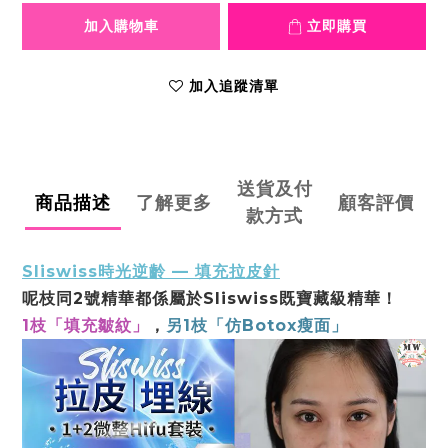
加入購物車
立即購買
加入追蹤清單
送貨及付
商品描述
了解更多
顧客評價
款方式
Sliswiss時光逆齡 — 填充拉⽪針
呢枝同2號精華都係屬於Sliswiss既寶藏級精華！
1枝「填充皺紋」
，
另1枝「仿Botox瘦⾯」