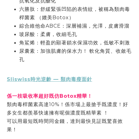
抗氧化及抗醣化
六勝肽：舒緩緊張凹陷的表情紋，被稱為類⾁毒
桿菌素 （媲美Botox）
綜合維他命ABCE：深層補濕，光澤，⽪膚滑溜
玻尿酸：柔膚，收細⽑孔
⾓鯊烯：輕盈的顯著鎖⽔保濕功效，低敏不刺激
尿囊素：加強肌膚的保⽔⼒！ 軟化⾓質、收斂⽑
孔
Sliswiss時光逆齡 — 類⾁毒瘦⾯針
係⼀枝吸收率超好既仿Botox精華！
類⾁毒桿菌素⾼達10%！係市場上最搶⼿既濃度！好
多女⽣都羨慕快速擁有呢個濃度既精華素 ！
可以⽤最短既時間同⾦錢，達到最快⾒証既驚喜效
果！