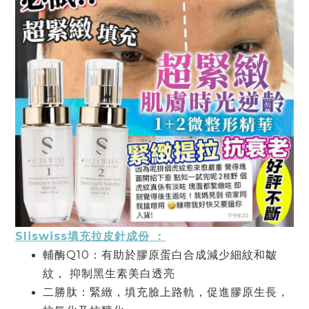
Sliswiss填充拉⽪針成份 ：
輔酶Q10：有助於膠原蛋⽩合成減少細紋和皺
紋， 抑制⿊⽣素美⽩透亮
⼆勝肽：緊緻，填充臉上路軌，促進膠原⽣長，