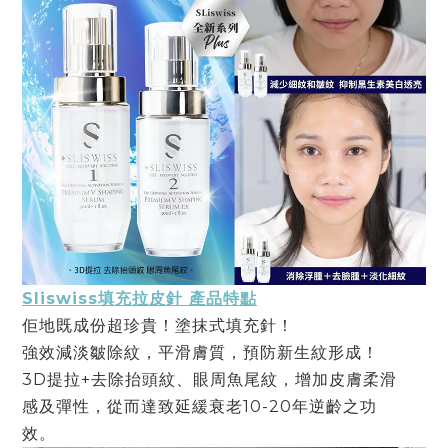
Sliswiss填充拉⽪針 產品特點
佢地既成份超珍貴！塗抹式填充針！
強效減淡皺除紋，平滑膚質，預防新⽣紋形成！
3D提拉+去除抬頭紋、眼周⿂尾紋，增加⽪膚柔滑
感及彈性，從⽽達致延緩衰老10-20年逆齡之功
效。