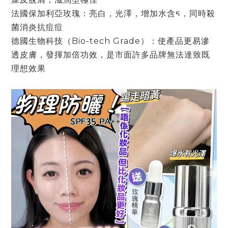
法國保加利亞玫瑰：亮⽩，光澤，增加⽔含ᰁ，同時殺
菌消炎抗痘痘
德國⽣物科技（Bio-tech Grade）：使產品更易滲
透⽪膚，發揮加倍功效，是市⾯許多品牌無法達致既
理想效果