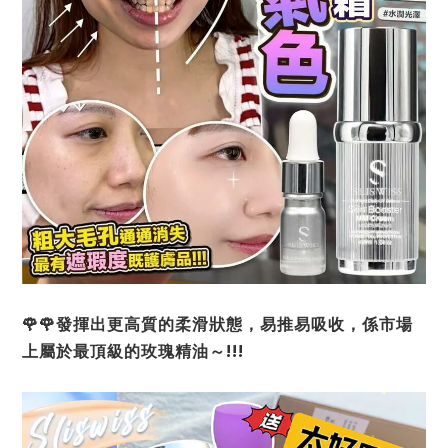
🌹🌹發揮出更高質的柔滑狀態，易推易吸收，係市場
上屬於最頂級的玫瑰精油～!!!