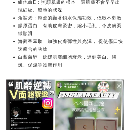
維他命E：照顧肌膚的根本，讓肌膚不會早早出
現細紋、鬆弛的狀況
⾓鯊烯：輕盈的顯著鎖⽔保濕功效，低敏不刺激
膠原蛋⽩：有助⽪膚緊密，縮⼩⽑孔，令⽪膚緊
緻順滑
海茴香萃取：加強⽪膚彈性與光澤， 促使傷⼝快
速癒合的功效
⽩藜蘆醇：延緩肌膚細胞衰老，達到美⽩、淡
斑、保濕等護膚作⽤