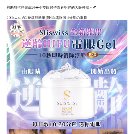
有助對抗時光歲月❤️令雙眼保持青春明眸的大眼神器～💕
# Sliswiss #白藜蘆醇幹細胞Hifu電眼膜 #好用の眼膜