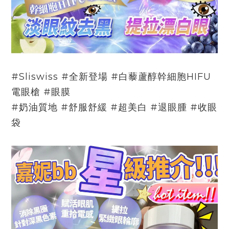
#Sliswiss #全新登場 #白藜蘆醇幹細胞HIFU
電眼槍 #眼膜
#奶油質地 #舒服舒緩 #超美白 #退眼腫 #收眼
袋