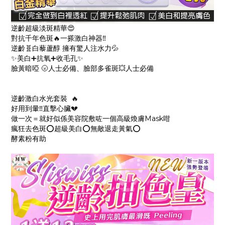
逆齡超級淡斑精華😍
對抗千年色斑🔥一搽激白神器‼
逆齡🧬白藜蘆醇 擁有驚人注水力💦
✨美白➕抗氧➕收毛孔✨
臉黃暗啞 🌝人士必備、臉部多雀斑💥人士必備
逆齡激白水光套裝 🔥
好用到暈‼直擊心臟💔
做一次＝就好似係美容院敷咗一個高級煥膚Mask咁
瘋狂去色斑⭕超級美白⭕無敵退走黃氣⭕
酵素粉有助