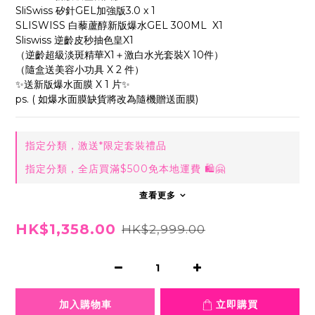
SliSwiss 矽針GEL加強版3.0 x 1
SLISWISS 白藜蘆醇新版爆水GEL 300ML  X1
Sliswiss 逆齡皮秒抽色皇X1
（逆齡超級淡斑精華X1＋激白水光套裝X 10件）
（隨盒送美容小功具 X 2 件）
✨送新版爆水面膜 X 1 片✨
ps. ( 如爆水面膜缺貨將改為隨機贈送面膜)
指定分類，激送*限定套裝禮品
指定分類，全店買滿$500免本地運費 🛍🤗
查看更多
HK$1,358.00
HK$2,999.00
加入購物車
立即購買