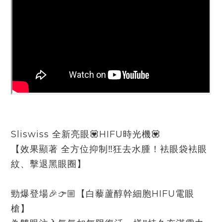
Sliswiss 全新亮眼💟HIFU時光機💟
【效果顯著 全方位抑制‼️狂去水腫！袪眼袋袪眼
紋、擊退黑眼圈】
勁爆登場🎉👉🏼【白藜蘆醇幹細胞HIFU電眼
槍】