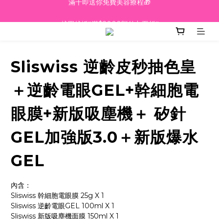
越買越抵‼️滿$2000額外九五折‼️
越買越抵‼️滿$2000額外九五折‼️
☀️【Summer Sales 盛夏狂歡】滿 $700 即減 $40！🔥
滿千即送你免費美容療程🎁
Sliswiss 逆齡皮秒抽色皇
越買越抵‼️滿$2000額外九五折‼️
＋逆齡電眼GEL+幹細胞電
眼膜+新版吸塵機＋ 矽針
GEL加強版3.0＋新版爆水
GEL
內含：
Sliswiss 幹細胞電眼膜 25g X 1
Sliswiss 逆齡電眼GEL 100ml X 1
Sliswiss 新版吸塵機面膜 150ml X 1