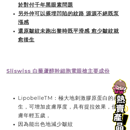
於對付千年黑眼素問題
另外仲可以搽埋凹陷的紋路 源源不絕既泵
漲感
還原皺紋未跑出黎時既平滑感 愈少皺紋就
愈後生
Sliswiss 白藜蘆醇幹細胞電眼槍主要成份
LipobelleTM：極大地刺激膠原蛋白的產
生，可增加皮膚厚度，具有提拉效果，使皮
膚年輕五歲，
因為能出色地減少皺紋