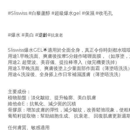
#Sliswiss #白藜蘆醇 #超級爆水gel #保濕 #收毛孔
#
#
#
#
爆水
美白
逆齡
抗衰老
Sliswiss爆水GEL🌟適用於全面全身，真正令你時刻都水噹
用途1.早晚洗面、爽膚後按摩5分鐘作啫喱面膜，（如厚塗
用途2. 超聲波、美容儀、提拉棒導入（做完機要洗掉）
用途3.早晚洗面、爽膚後塗上少量面部作面霜（薄塗唔洗洗
用途4.洗澡後、全身搽上作日常補濕護膚（薄塗唔洗洗）
主要成份：
植物胎盤：淡化皺紋、提升輪廓、美白肌膚
維他命E：抗氧化、減少斑的沉積
骨膠原：增加皮膚的彈性，減少皺紋，改善鬆弛現象，使粗
葡萄籽提取物：幫助細胞生成、 抗衰老、 回復肌膚更新週
任何膚質、敏感適用