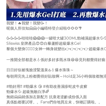
我變！🔥我變！我變🥳！
呢個人所佳知🤗🤗小編唔特登介紹啦🌻🌻🌻🌴
🥳🥳🥳🥳哇哇哇😱😱😱一罐咁大罐300ML勁補濕超爆水💦
Sliswiss 皇牌產品😍😍白藜蘆醇超級爆水Gel
黎個大變身🙆‍♀️🙆‍♀️女神一轉身就變出👉👉👉👉👉超級爆水G
一推開全部都是水💧係好多好多既水珠😆😆見到都覺得好
日日好似被塊臉浸緊溫泉♨️💧爆水珠珠～
每朝用完先上粉都覺得好貼妝啊～Hold足36小時個妝都無溶過
#勁好用‼️ #勁爆水 😘 #有助改善濕疹蛇皮牛皮癬
勁爆水💦 超級無敵白淨🌈
無錯🤗🤗就係加左新配方 抗衰老逆齡成份係入面
真係點都要試呀。。Fans們你地買左未，快啲訂購啦。。