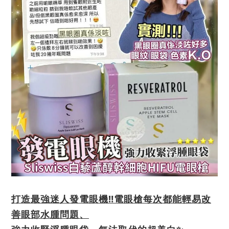
打造最強迷人發電眼機‼️電眼槍每次都能輕易改
善眼部水腫問題、