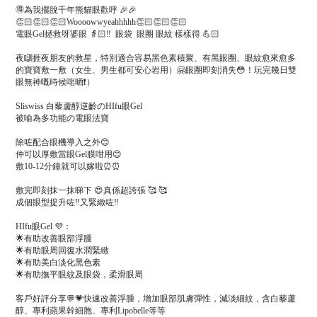
🉐為我擺脫千年熊貓眼歡呼 🎉🎉
👏🏻👏🏻👏🏻Woooowwyeahhhhh👏🏻👏🏻👏🏻
電眼Gel拯救呀婆眼 👵🏻‼️ 眼袋 眼圈 眼紋 樣樣得 💪🏻
夜瞓捱夜朋友的救星，特別適合容易黑色素積聚、有黑眼圈、眼紋愈來愈多
的寶寶敷一敷（女生、男生都可安心岩用）🤗眼圈即刻消失😳！玩完幾日雙
眼無神嘅時候啱晒❗）
Sliswiss 白藜蘆醇逆齡のHIfu眼Gel
被喻為多功能の電眼法寶
除咗配合眼機導入之外😊
仲可以厚敷當眼Gel膜咁用😊
敷10-12分鐘就可以嫁啦⏰⏰
敷完即刻抹一抹睇下 😍真係超誇張 🥰 🥰
成個眼型提升咗‼️又緊緻咗‼️
HIfu眼Gel 💜：
🌟有助改善眼部浮腫
🌟有助眼周回復水潤緊緻
🌟有助美白淡化黑色素
🌟有助撫平眼紋及眼袋，柔滑眼周
客戶好評分享💬💗快速改善浮腫，增加眼部肌膚彈性，減淡細紋，含白藜蘆
醇、專利蘋果幹細胞、專利Lipobelle等等