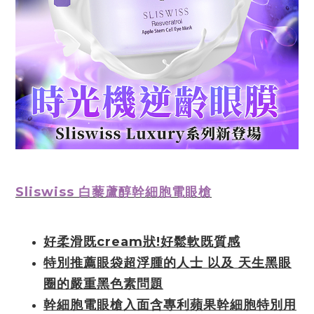
Sliswiss 白藜蘆醇幹細胞電眼槍
好柔滑既cream狀!好鬆軟既質感
特別推薦眼袋超浮腫的人士 以及 天生黑眼
圈的嚴重黑色素問題
幹細胞電眼槍入面含專利蘋果幹細胞特別用