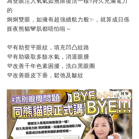
為雙眼注入氧氣如無限復活一樣‼️持久充滿電力
的
炯炯雙眼，如擁有超強續航力般✨，就算成日係
捱夜熊貓🐼肌都唔怕啦～
💜有助熨平眼紋，填充凹凸紋路
💜有助吸取多餘水氣，消退眼腫
💜改善千年色素困擾，洗白黑眼圈
💜改善眼皮下垂，鬆弛及皺紋