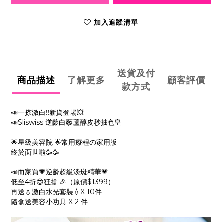
加入追蹤清單
送貨及付
商品描述
了解更多
顧客評價
款方式
📣一搽激白‼新貨登場💥
📣Sliswiss 逆齡白藜蘆醇皮秒抽色皇
🌟星級美容院 🌟常用療程の家用版
終於面世啦🥳🥳
📣而家買💗逆齡超級淡斑精華💗
低至4折😍狂搶 🎉（原價$1399）
再送💧激白水光套裝💧X 10件
隨盒送美容小功具 X 2 件