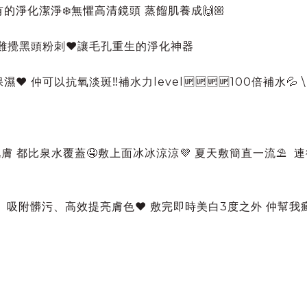
的淨化潔淨❄️無懼高清鏡頭 蒸餾肌養成🙌🏼
O 難攪黑頭粉刺❤️讓毛孔重生的淨化神器
仲可以抗氧淡斑‼️補水力level🆙🆙🆙🆙100倍補水💦 \
肌膚 都比泉水覆蓋🤤敷上面冰冰涼涼💜 夏天敷簡直一流⛱
、吸附髒污、高效提亮膚色❤️ 敷完即時美白3度之外 仲幫我瘋