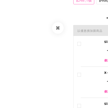
$248 /1個
$468
以優惠價加購商品
S
優
X
優
S