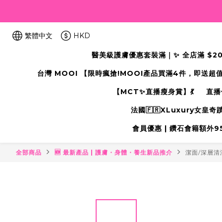
繁體中文
HKD
醫美級護膚優惠套裝滿｜✨ 全店滿 $2000
台灣 MOOI 【限時瘋搶!MOOI產品買滿4件，即送超
【MCT✨直播瘦身賞】💃
直播
法國🇫🇷XLuxury女皇
會員優惠 | 鑽石會籍額外95折
全部商品
🆕 最新產品 | 護膚・身體・養生新品推介
潔面/深層清