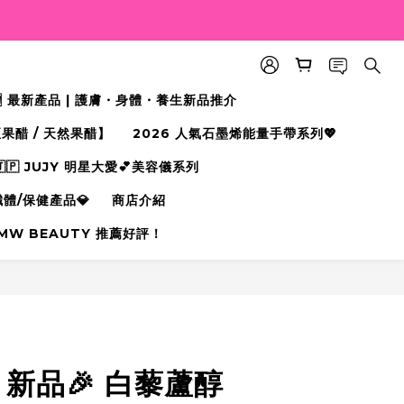
🆕 最新產品 | 護膚・身體・養生新品推介
果醋 / 天然果醋】
2026 人氣石墨烯能量手帶系列💖
🇵 JUJY 明星大愛💕美容儀系列
纖體/保健產品💎
商店介紹
MW BEAUTY 推薦好評！
立即購買
ss 新品🎉 白藜蘆醇