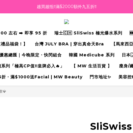
越買越抵‼️滿$2000額外九五折‼️
越買越抵‼️滿$2000額外九五折‼️
☀️【Summer Sales 盛夏狂歡】滿 $700 即減 $40！🔥
 左右 ➡️ 即享 95 折
瑞士🇨🇭 SliSwiss 極光爆水系列
滿千即送你免費美容療程🎁
值禮品福袋！】
台灣 JULY BRA | 穿出真命天Bra⁠
【馬來西亞
越買越抵‼️滿$2000額外九五折‼️
優惠總匯｜今晚限定・快閃組合
韓國 Medicube 系列
日本
奇蹟系列「極高CP值!!皇牌必入🔥」
【 MW 生活百貨 】
瘦身/
・滿$1000送Facial | MW Beauty
門市地址✨
美容控
潔💎
SliSwi