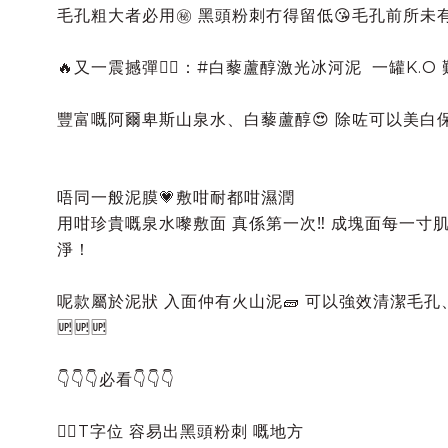
毛孔粗大者必用㊙️ 黑頭粉刺冇得留低😘毛孔前所未有
🔥又一震撼彈👉🏻：#白藜蘆醇激光冰河泥 一罐K.
豐富嘅阿爾卑斯山泉水、白藜蘆醇😍 除咗可以美白保濕❤️ 
唔同一般泥膜💗敷咁耐都咁濕潤
用咁珍貴嘅泉水嚟敷面 真係第一次‼️ 成塊面每一寸
淨！
呢款屬於泥狀 入面仲有火山泥🧱 可以強效清潔毛孔
🆙🆙🆙
👇👇👇必看👇👇👇
👉🏻T字位 容易出黑頭粉刺 嘅地方