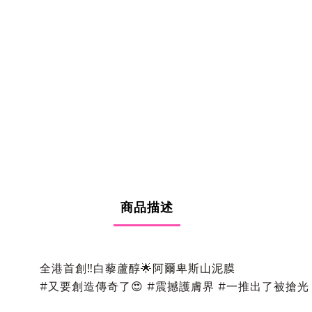
商品描述
全港首創‼️白藜蘆醇🌟阿爾卑斯山泥膜
#又要創造傳奇了😍 #震撼護膚界 #一推出了被搶光 