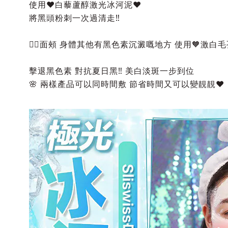
使用❤️白藜蘆醇激光冰河泥❤️
將黑頭粉刺一次過清走‼️
👉🏻面頰 身體其他有黑色素沉澱嘅地方 使用🧡激白
擊退黑色素 對抗夏日黑‼️ 美白淡斑一步到位
🌸 兩樣產品可以同時間敷 節省時間又可以變靚靚❤️