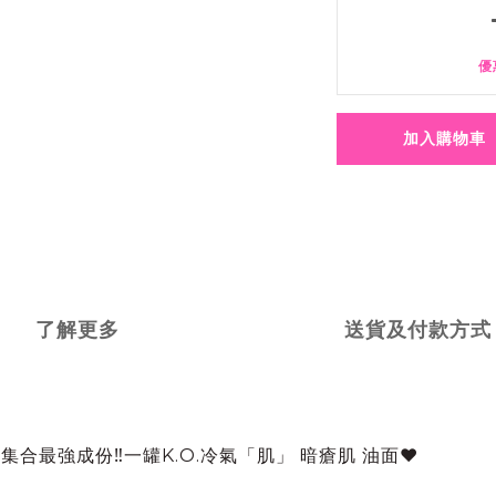
優
加入購物車
了解更多
送貨及付款方式
集合最強成份‼️一罐K.O.冷氣「肌」 暗瘡肌 油面❤️