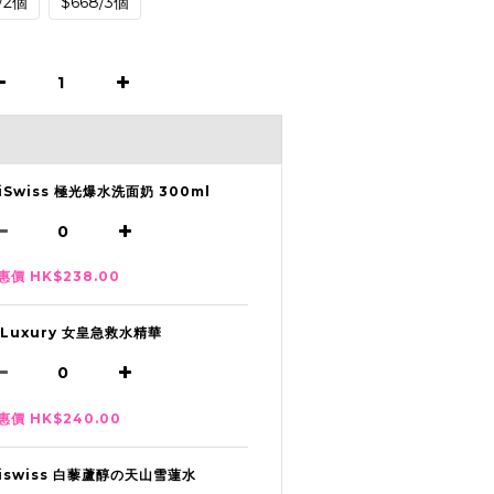
/2個
$668/3個
liSwiss 極光爆水洗面奶 300ml
惠價 HK$238.00
-Luxury 女皇急救水精華
惠價 HK$240.00
liswiss 白藜蘆醇の天山雪蓮水