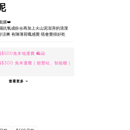
泥
面膜👑
濕抗氧成份㊙️再加上火山泥澎湃的清潔
面好涼爽 有陣薄荷嘅感覺 唔會覺得好乾
500免本地運費 🛍🤗
300 免本運費 ( 順豐站、智能櫃 )
查看更多