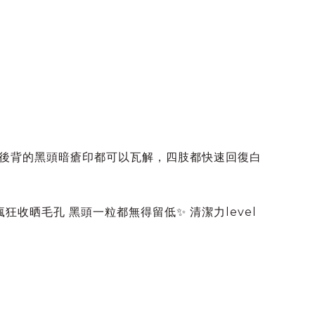
 連後背的黑頭暗瘡印都可以瓦解，四肢都快速回復白
狂收晒毛孔 黑頭一粒都無得留低✨ 清潔力level