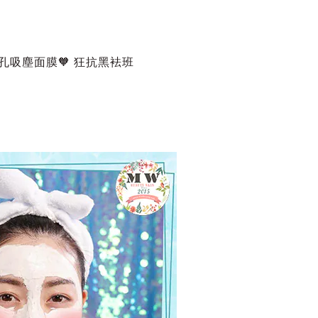
毛孔吸塵面膜🧡 狂抗黑袪班