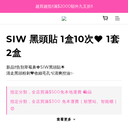
越買越抵‼️滿$2000額外九五折‼️
☀️【Summer Sales 盛夏狂歡】滿 $700 即減 $40！🔥
滿千即送你免費美容療程🎁
越買越抵‼️滿$2000額外九五折‼️
SIW 黑頭貼 1盒10次❤️ 1套
2盒
新品‼️告別草莓鼻🍓SIW黑頭貼🌟
清走黑頭粉刺💖收細毛孔🫧清爽控油✨
指定分類，全店買滿$500免本地運費 🛍🤗
指定分類，全店買滿$300 免本運費 ( 順豐站、智能櫃 )
😍
查看更多