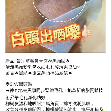
新品‼️告別草莓鼻🍓SIW黑頭貼🌟
清走黑頭粉刺💖收細毛孔🫧清爽控油✨
留言🔥黑頭🔥搶去黑頭神品癲價🔥
🌟SIW黑頭貼
➡️神奇地去黑頭同步緊緻毛孔！把革新的脂質體技
術昇華毛孔淨化功效，
柳樹皮溫和地吸附油脂角質，排毒滋潤肌膚，
改善各種皮膚問題，檸檬酸調節油水，撫平粗糙及