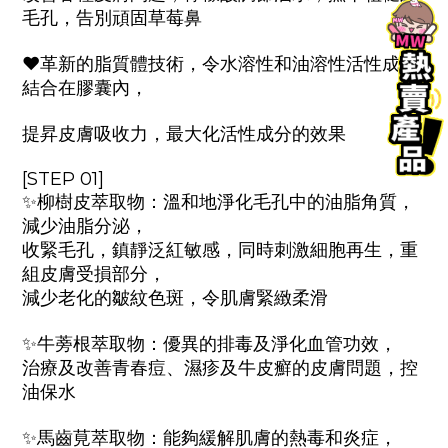
毛孔，告別頑固草莓鼻
♥️革新的脂質體技術，令水溶性和油溶性活性成分
結合在膠囊內，
提昇皮膚吸收力，最大化活性成分的效果
[STEP 01]
✨柳樹皮萃取物：溫和地淨化毛孔中的油脂角質，
減少油脂分泌，
收緊毛孔，鎮靜泛紅敏感，同時刺激細胞再生，重
組皮膚受損部分，
減少老化的皺紋色斑，令肌膚緊緻柔滑
✨牛蒡根萃取物：優異的排毒及淨化血管功效，
治療及改善青春痘、濕疹及牛皮癬的皮膚問題，控
油保水
✨馬齒莧萃取物：能夠緩解肌膚的熱毒和炎症，