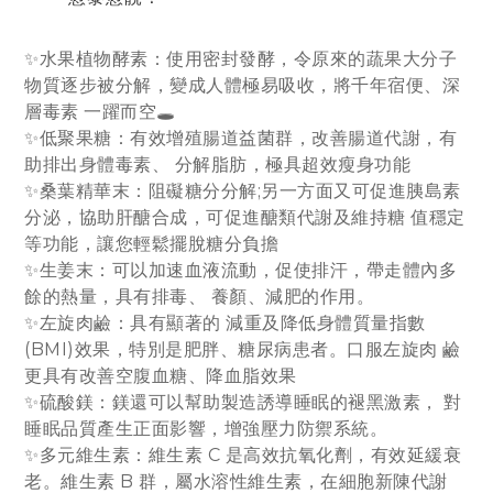
✨水果植物酵素：使用密封發酵，令原來的蔬果大分子
物質逐步被分解，變成人體極易吸收，將千年宿便、深
層毒素 一躍而空🕳️
✨低聚果糖：有效增殖腸道益菌群，改善腸道代謝，有
助排出身體毒素、 分解脂肪，極具超效瘦身功能
✨桑葉精華末：阻礙糖分分解;另一方面又可促進胰島素
分泌，協助肝醣合成，可促進醣類代謝及維持糖 值穩定
等功能，讓您輕鬆擺脫糖分負擔
✨生姜末：可以加速血液流動，促使排汗，帶走體內多
餘的熱量，具有排毒、 養顏、減肥的作用。
✨左旋肉鹼：具有顯著的 減重及降低身體質量指數
(BMI)效果，特別是肥胖、糖尿病患者。口服左旋肉 鹼
更具有改善空腹血糖、降血脂效果
✨硫酸鎂：鎂還可以幫助製造誘導睡眠的褪黑激素， 對
睡眠品質產生正面影響，增強壓力防禦系統。
✨多元維生素：維生素 C 是高效抗氧化劑，有效延緩衰
老。維生素 B 群，屬水溶性維生素，在細胞新陳代謝