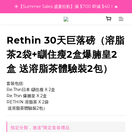
☀️【Summer Sales 盛夏狂歡】滿 $700 即減 $40！🔥
越買越抵‼️滿$2000額外九五折‼️
滿千即送你免費美容療程🎁
越買越抵‼️滿$2000額外九五折‼️
Rethin 30天巨落磅（溶脂
茶2袋+瞓住瘦2盒爆腩皇2
盒 送溶脂茶體驗裝2包）
套裝包括:
Re.Thin日本 瞓住瘦 X 2盒
Re.Thin 爆腩皇 X 2盒
RETHIN 溶脂茶 X 2袋
 送溶脂茶體驗裝2包）
指定分類，激送*限定套裝禮品