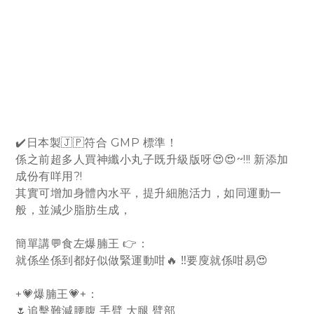
✔️日本製🇯🇵符合 GMP 標準！
係之前超多人買神纖小丸子既升級版呀😍😍~!!! 新添加
成份有咩用?!
其實可增加身體內水平，提升細胞活力，如同運動一
般，並減少脂肪生成，
簡單講💬食左爆腩王 👉：
就係坐係到都好似做緊運動咁🔥 ‼️要廋就係咁易😍
+💗爆腩王💗+：
🌷追擊難減腰腹 手臂 大腿 臂部