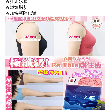
🔥
排走水腫
🔥
燃燒脂肪
🔥
加快新陳代謝