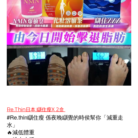
Re.Thin
日本
瞓住瘦X 2盒
#Re.thin
瞓住瘦
係夜晚瞓覺的時侯幫你「減重走
水」
🔥
減低體重