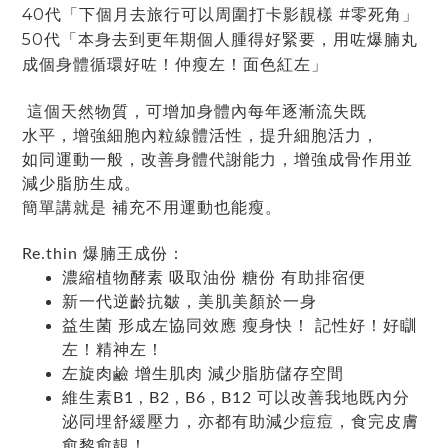
40代「下個月去旅行可以周圍打卡影靚樣 #零死角」
50代「本身去到更年期個人腫得好緊要，用咗爆腩丸
成個身體循環好咗！仲瘦左！面色紅左」
這個天然物質，可增加⾝體內每年逐漸流失既
⽔平，增強細胞內粒線體活性，提升細胞活⼒，
如同運動⼀般，改善⾝體代謝能⼒，增強成⾻作⽤並
減少脂肪⽣成。
簡單講就是 補充不⽤運動也能瘦。
Re.thin 爆腩王成份：
濃縮植物酵素 吸取油份 糖份 有助排宿便
新⼀代逆齡抗皺，美肌美顏於⼀身
益⽣菌 形成左協同效應 瘦⾝快！ 記性好！好瞓
左！精神左！
左旋⾁鹼 增⽣肌⾁ 減少脂肪儲存空間
維⽣素B1 , B2 , B6 , B12 可以改善我地既內分
泌同埋舒緩壓⼒，亦都有助減少痘痘，食完⽪膚
愈黎愈靚！