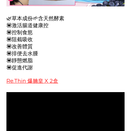
🌿
草本成份
🌱
含天然酵素
💟
激活腸道健康控
💟
控制食慾
💟
阻截吸收
💟
改善體質
💟
排便去水腫
💟
靜態燃脂
💟
促進代謝
Re.Thin 爆腩皇 X 2盒