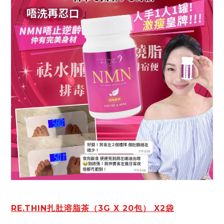
RE.THIN扎肚溶脂茶（3G X 20包） X2袋