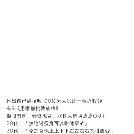
推出前已經搵咗100位素人試用一個療程😍
有9成用家都挑戰成功‼️
礙眼贅肉、難修虎背、水桶大腩 #通通OUT‼️
20代：「無諗過瘦身可以咁健康💕」
30代：「今舖真係上上下下左左右右都咁靚😍」