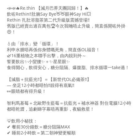
📣📣🔥Re.thin 【減月巴界天團回歸！】🔥
飲咗Rethin‼️肚腩Say Bye👋👋眼神Say Hi💥
Rethin 扎肚溶脂茶第二代升級版震撼登場‼️
舊版已經賣出過百萬包🏆今次我哋唔止升級，簡直係開咗外掛
😍！
💧由「排水」變「循環」！
利申水腫唔再係你身體嘅死角，簡直係OL福音！
🌿16重植物之本聯手出擊，由內靚到外～
誓要飲出✨小蠻腰✨＋✨星星眼✨
食得開心，飲得安心，糖分阻隔、爆腹脂、排水循環一take過！
【減脂＋抗藍光‼️】＝【新世代OL必備茶‼️】
— 坐足12小時都唔怕‼️靚得有底氣‼️
👀眼睛都有得升級！
智利馬基莓＋北歐野生藍莓＝抗藍光＋補水神器 對住電腦12小時
都唔乾澀，追劇睇字幕唔再重影，夜貓救星！
💡飲用小秘技：
✔ 餐前30分鐘飲＝糖分阻隔MAX
✔ 睡前2小時飲＝第二朝神變更暢順