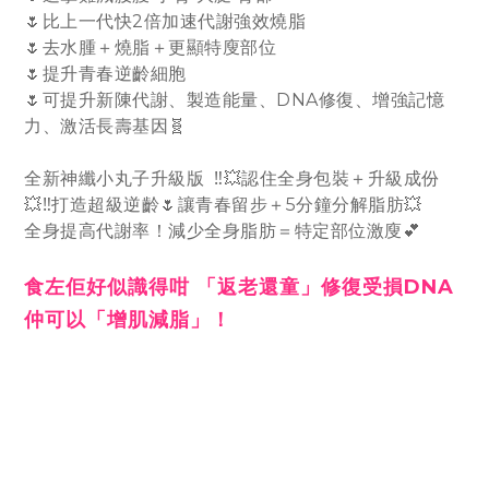
🌷比上一代快2倍加速代謝強效燒脂
🌷去水腫＋燒脂＋更顯特廋部位
🌷提升青春逆齡細胞
🌷可提升新陳代謝、製造能量、DNA修復、增強記憶
力、激活長壽基因🧬
全新神纖小丸子升級版 ‼️💥認住全身包裝＋升級成份
💥‼️打造超級逆齡🌷讓青春留步＋5分鐘分解脂肪💥
全身提高代謝率！減少全身脂肪＝特定部位激廋💕
食左佢好似識得咁 「返老還童」修復受損DNA
仲可以「增肌減脂」！