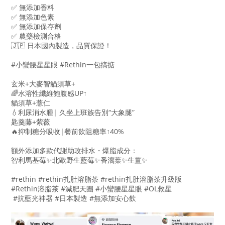
✅ 無添加香料
✅ 無添加色素
✅ 無添加保存劑
✅ 農藥檢測合格
🇯🇵 日本國內製造，品質保證！
#小蠻腰星星眼 #Rethin一包搞掂
玄米+大麥智貓須草+
🌈水溶性纖維飽腹感UP↑
貓須草+薏仁
💧利尿消水腫| 久坐上班族告別“大象腿”
匙羹藤+紫薇
🔥抑制糖分吸收|餐前飲阻糖率↑40%
額外添加多款代謝助攻排水・爆脂成分：
智利馬基莓✨北歐野生藍莓✨番瀉葉✨生薑✨
#rethin #rethin扎肚溶脂茶 #rethin扎肚溶脂茶升級版
#Rethin溶脂茶 #減肥天團 #小蠻腰星星眼 #OL救星
#抗藍光神器 #日本製造 #無添加安心飲