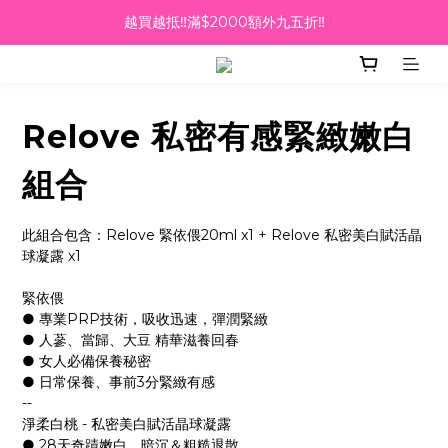
越買越抵‼️滿$2000額外九五折‼️
越買越抵‼️滿$2000額外九五折‼️
☀️【Summer Sales 盛夏狂歡】滿 $700 即減 $40！🔥
滿千即送你免費美容療程🎁
Relove 私密有感緊緻嫩白
越買越抵‼️滿$2000額外九五折‼️
組合
此組合包含：Relove 緊依偎20ml x1 + Relove 私密美白賦活晶
球凝露 x1
緊依偎 
● 專業PRP技術，吸收迅速，彈潤緊緻
● 人蔘、當歸、大豆 精華滋養回春
● 女人必備保養秘密
● 日常保養、事前3分緊緻有感
--
淨柔白桃 - 私密美白賦活晶球凝露
● 28天奇蹟嫩白，暗沉＆粗糙退散