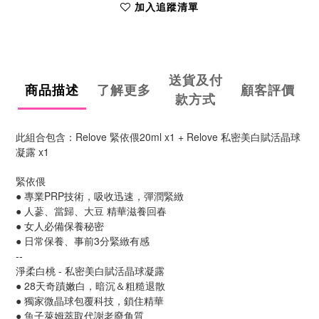
加入追蹤清單
送貨及付
商品描述
了解更多
顧客評價
款方式
此組合包含：Relove 緊依偎20ml x1 + Relove 私密美白賦活晶球
凝露 x1
緊依偎 
● 專業PRP技術，吸收迅速，彈潤緊緻
● 人蔘、當歸、大豆 精華滋養回春
● 女人必備保養秘密
● 日常保養、事前3分緊緻有感
--
淨柔白桃 - 私密美白賦活晶球凝露
● 28天奇蹟嫩白，暗沉＆粗糙退散
● 獨家微晶球包覆科技，鎖住精華
● 魚子萊姆萃取代謝老廢角質