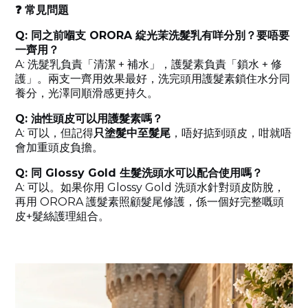
❓ 常見問題
Q: 同之前嗰支 ORORA 綻光茉洗髮乳有咩分別？要唔要
一齊用？
A: 洗髮乳負責「清潔 + 補水」，護髮素負責「鎖水 + 修
護」。兩支一齊用效果最好，洗完頭用護髮素鎖住水分同
養分，光澤同順滑感更持久。
Q: 油性頭皮可以用護髮素嗎？
A: 可以，但記得
只塗髮中至髮尾
，唔好掂到頭皮，咁就唔
會加重頭皮負擔。
Q: 同 Glossy Gold 生髮洗頭水可以配合使用嗎？
A: 可以。如果你用 Glossy Gold 洗頭水針對頭皮防脫，
再用 ORORA 護髮素照顧髮尾修護，係一個好完整嘅頭
皮+髮絲護理組合。