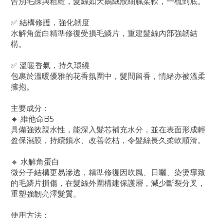
告別毛躁與粗糙，髮絲如天鵝絨般細膩柔軟，一梳到底。
✅ 結構修護，強化韌度
水解角蛋白精準修復受損毛鱗片，重建髮絲內部強韌結
構。
✅ 溫暖香氣，持久環繞
包裹於溫暖優雅的花香氛圍中，髮間留香，情緒亦被溫柔
擁抱。
主要成分：
🔸 維他命B5
具備強效親水性，能深入髮芯補充水分，並在表面形成輕
盈保濕膜，持續鎖水、改善乾枯，令髮絲長久柔軟順滑。
🔸 水解角蛋白
微分子結構更易滲透，精準修復因吹風、日曬、染燙導致
的毛鱗片損傷，在髮絲外圍構建保護層，減少斷裂分叉，
重塑強韌亮澤髮質。
使用方法：