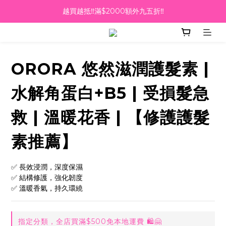
越買越抵‼️滿$2000額外九五折‼️
越買越抵‼️滿$2000額外九五折‼️
☀️【Summer Sales 盛夏狂歡】滿 $700 即減 $40！🔥
滿千即送你免費美容療程🎁
ORORA 悠然滋潤護髮素 |
越買越抵‼️滿$2000額外九五折‼️
水解角蛋白+B5 | 受損髮急
救 | 溫暖花香 | 【修護護髮
素推薦】
✅ 長效浸潤，深度保濕
✅ 結構修護，強化韌度
✅ 溫暖香氣，持久環繞
指定分類，全店買滿$500免本地運費 🛍🤗