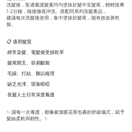
洗髮後，取適量護髮素均勻塗抹於髮中至髮尾，輕輕按摩
1-2分鐘，隨後徹底沖洗。搭配同系列洗髮產品，
建議每次洗髮後使用，集中塗抹於髮尾，能有效改善乾
燥。
📋 適用髮質
·經常染髮、電髮後受損乾旱
·髮尾開叉、容易斷裂
·毛躁、打結、難以梳理
·缺乏光澤、望落暗啞
·長髮人士日常深度養護
✨ 讓每一次養護，都像被溫暖花香包裹的舒緩儀式，賦予
髮絲柔軟與韌性。✨