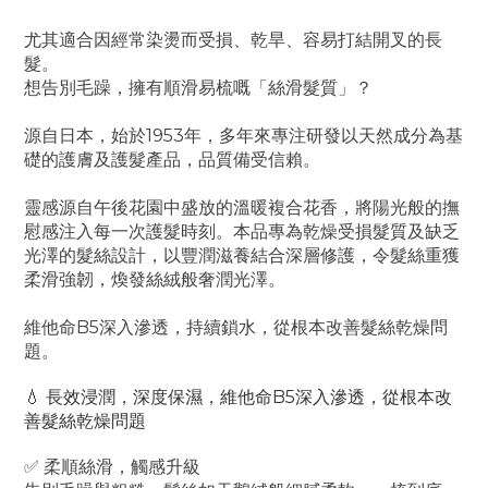
尤其適合因經常染燙而受損、乾旱、容易打結開叉的長
髮。
想告別毛躁，擁有順滑易梳嘅「絲滑髮質」？
源自日本，始於1953年，多年來專注研發以天然成分為基
礎的護膚及護髮產品，品質備受信賴。
靈感源自午後花園中盛放的溫暖複合花香，將陽光般的撫
慰感注入每一次護髮時刻。本品專為乾燥受損髮質及缺乏
光澤的髮絲設計，以豐潤滋養結合深層修護，令髮絲重獲
柔滑強韌，煥發絲絨般奢潤光澤。
維他命B5深入滲透，持續鎖水，從根本改善髮絲乾燥問
題。
💧 長效浸潤，深度保濕，維他命B5深入滲透，從根本改
善髮絲乾燥問題
✅ 柔順絲滑，觸感升級