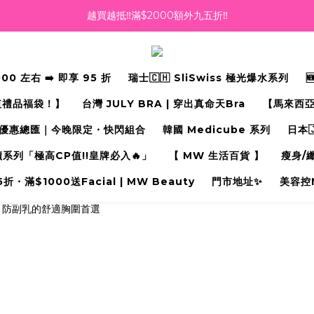
越買越抵‼️滿$2000額外九五折‼️
越買越抵‼️滿$2000額外九五折‼️
☀️【Summer Sales 盛夏狂歡】滿 $700 即減 $40！🔥
 左右 ➡️ 即享 95 折
瑞士🇨🇭 SliSwiss 極光爆水系列
滿千即送你免費美容療程🎁
值禮品福袋！】
台灣 JULY BRA | 穿出真命天Bra⁠
【馬來西亞
越買越抵‼️滿$2000額外九五折‼️
優惠總匯｜今晚限定・快閃組合
韓國 Medicube 系列
日本
奇蹟系列「極高CP值!!皇牌必入🔥」
【 MW 生活百貨 】
瘦身/
・滿$1000送Facial | MW Beauty
門市地址✨
美容控