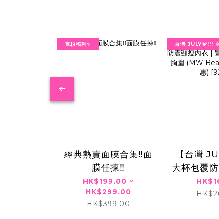
寵粉福利✨
台灣 JULY🩷!!
經典熱賣面膜合集‼️面
⁠【台灣 JU
膜任揀‼️
大杯包覆防
| 豐滿大
HK$199.00 ~
HK$1
HK$299.00
圍 (MW B
HK$2
HK$399.00
限定優惠) [