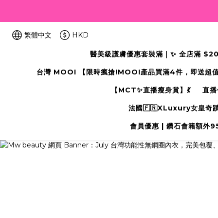
繁體中文
HKD
醫美級護膚優惠套裝滿｜✨ 全店滿 $2000
台灣 MOOI 【限時瘋搶!MOOI產品買滿4件，即送超
【MCT✨直播瘦身賞】💃
直播
法國🇫🇷XLuxury女皇
會員優惠 | 鑽石會籍額外95折