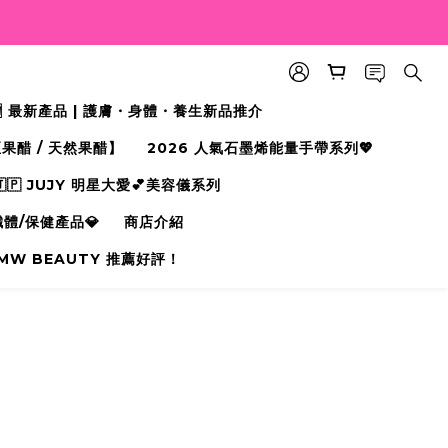
🆕 最新產品 | 護膚・身體・養生新品推介
果醋 / 天然果醋】
2026 人氣石墨烯能量手帶系列💖
🇵 JUJY 明星大愛💕美容儀系列
纖體/保健產品💎
商店介紹
MW BEAUTY 推薦好評！