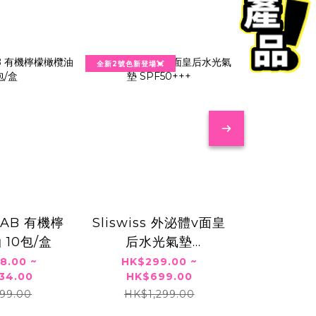
全新2號色新登場💓
韓國熱賣🔥
LAB 有機檸
Sliswiss 外泌體v面皇
Obge U
 10包/盒
后水光氣墊
HK$16
HK$3
SPF50+++
8.00 ~
HK$299.00 ~
HK$6
34.00
HK$699.00
99.00
HK$1,299.00