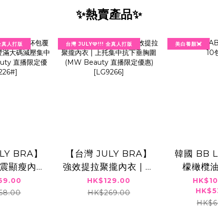
✨熱賣產品✨
! 全真人打版
台灣 JULY🩷!!! 全真人打版
美白養顏💓
LY BRA】
【台灣 JULY BRA】
韓國 BB 
震顯瘦內衣
強效提拉聚攏內衣 | 上
檬橄欖油
碼減壓集中胸
托集中抗下垂胸圍
69.00
HK$129.00
HK$10
HK$5
eauty 直播
(MW Beauty 直播限
68.00
HK$269.00
HK$6
9226#]⁠
定優惠) [LG9266]