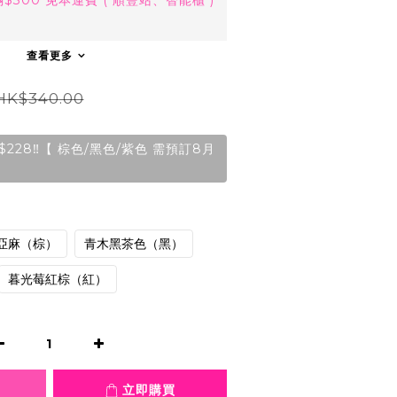
300 免本運費 ( 順豐站、智能櫃 )
查看更多
HK$340.00
28‼️【 棕色/黑色/紫色 需預訂8月
亞麻（棕）
青木黑茶色（黑）
暮光莓紅棕（紅）
立即購買