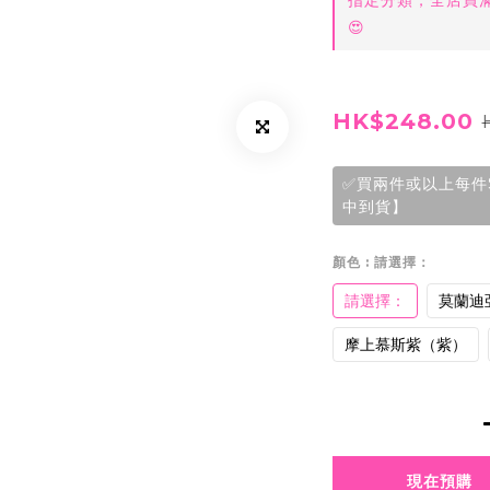
指定分類，全店買滿$
😍
HK$248.00
✅買兩件或以上每件$2
中到貨】
顏色
: 請選擇：
請選擇：
莫蘭迪
摩上慕斯紫（紫）
現在預購