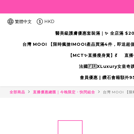
繁體中文
HKD
醫美級護膚優惠套裝滿｜✨ 全店滿 $2000
台灣 MOOI 【限時瘋搶!MOOI產品買滿4件，即送超
【MCT✨直播瘦身賞】💃
直播
法國🇫🇷XLuxury女皇
會員優惠 | 鑽石會籍額外95折
全部商品
直播優惠總匯｜今晚限定・快閃組合
台灣 MOOI 【