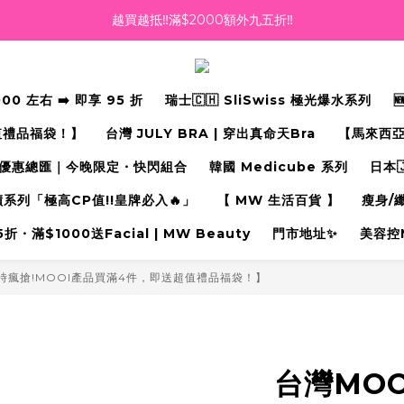
越買越抵‼️滿$2000額外九五折‼️
越買越抵‼️滿$2000額外九五折‼️
☀️【Summer Sales 盛夏狂歡】滿 $700 即減 $40！🔥
滿千即送你免費美容療程🎁
 左右 ➡️ 即享 95 折
瑞士🇨🇭 SliSwiss 極光爆水系列
越買越抵‼️滿$2000額外九五折‼️
值禮品福袋！】
台灣 JULY BRA | 穿出真命天Bra⁠
【馬來西亞
優惠總匯｜今晚限定・快閃組合
韓國 Medicube 系列
日本
奇蹟系列「極高CP值!!皇牌必入🔥」
【 MW 生活百貨 】
瘦身/
・滿$1000送Facial | MW Beauty
門市地址✨
美容控
限時瘋搶!MOOI產品買滿4件，即送超值禮品福袋！】
台灣MO