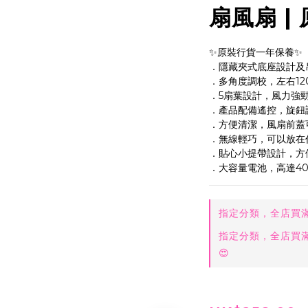
扇風扇 |
✨原裝行貨一年保養✨
．隱藏夾式底座設計及
．多角度調校，左右12
．5扇葉設計，風力強
．產品配備遙控，旋鈕
．方便清潔，風扇前蓋
．無線輕巧，可以放在
．貼心小提帶設計，方
．大容量電池，高達40
指定分類，全店買滿$
指定分類，全店買滿$
😍