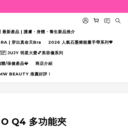
🆕 最新產品 | 護膚・身體・養生新品推介
BRA | 穿出真命天Bra⁠
2026 人氣石墨烯能量手帶系列💖
🇵 JUJY 明星大愛💕美容儀系列
纖體/保健產品💎
商店介紹
MW BEAUTY 推薦好評！
立即購買
NO Q4 多功能夾