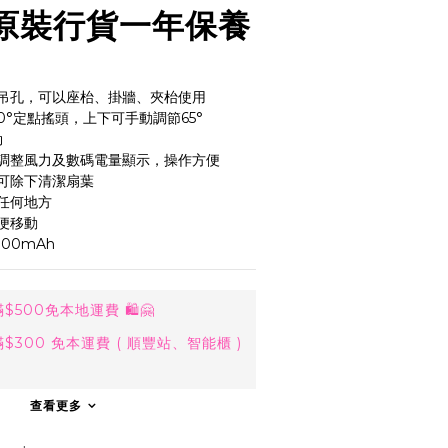
 原裝行貨一年保養
吊孔，可以座枱、掛牆、夾枱使用
0°定點搖頭，上下可手動調節65°
勁
調整風力及數碼電量顯示，操作方便
可除下清潔扇葉
任何地方
便移動
00mAh
500免本地運費 🛍🤗
300 免本運費 ( 順豐站、智能櫃 )
查看更多