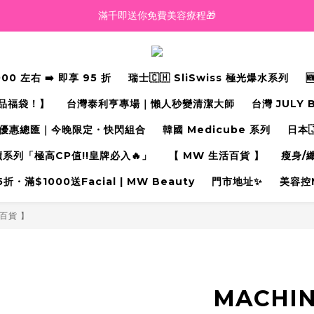
滿千即送你免費美容療程🎁
越買越抵‼️滿$2000額外九五折‼️
越買越抵‼️滿$2000額外九五折‼️
 左右 ➡️ 即享 95 折
瑞士🇨🇭 SliSwiss 極光爆水系列
禮品福袋！】
台灣泰利亨專場｜懶人秒變清潔大師
台灣 JULY 
優惠總匯｜今晚限定・快閃組合
韓國 Medicube 系列
日本
奇蹟系列「極高CP值!!皇牌必入🔥」
【 MW 生活百貨 】
瘦身/
・滿$1000送Facial | MW Beauty
門市地址✨
美容控
百貨 】
MACHI