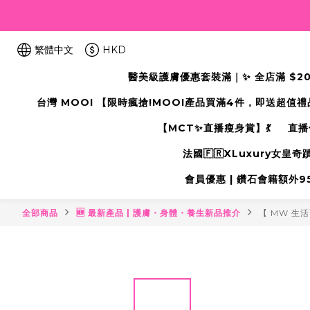
繁體中文
HKD
醫美級護膚優惠套裝滿｜✨ 全店滿 $2000
台灣 MOOI 【限時瘋搶!MOOI產品買滿4件，即送超值
【MCT✨直播瘦身賞】💃
直播
法國🇫🇷XLuxury女皇
會員優惠 | 鑽石會籍額外95折
全部商品
🆕 最新產品 | 護膚・身體・養生新品推介
【 MW 生活