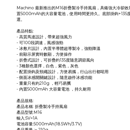
Machino 最新推出的M16折疊製冷手持風扇，具備強大冷卻
置5000mAh的大容量電池，使用時間更持久。底部掛鉤+1
選。
產品特點:
- 高質馬達設計，帶來超強風力
- ⁠可100段調速，風感強勁
- ⁠冰敷片設計，內置半導體超導製冷，強勁降溫
- ⁠前顯示屏實時數顯，方便操作
- 折疊式設計，可折疊約135度隨意調節風向
- 3種顏色選擇，白色，紫色，灰色
- ⁠配置掛鉤及頸繩設計，方便易攜，行山出行都啱用
- 側面冰感開關鍵設計，隨意啟停冰感功能
- 重量只有約⁠210g ，輕巧易𢹂
- ⁠內置5000mAh 大容量電池 ，持久耐用
產品規格:
產品名稱: 折疊製冷手持風扇
產品型號:M16
輸入:5V=1A
電池容量:5000mAh(18.5Wh/3.7V)
產品重量 :~ 210g