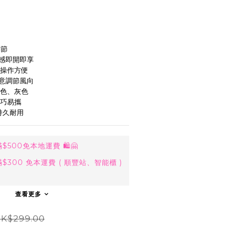
調節
冰感即開即享
，操作方便
隨意調節風向
紫色、灰色
輕巧易攜
，持久耐用
500免本地運費 🛍🤗
300 免本運費 ( 順豐站、智能櫃 )
查看更多
K$299.00