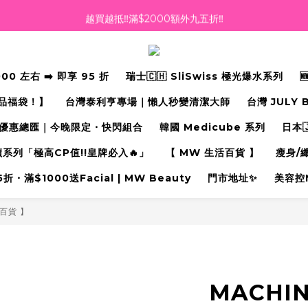
越買越抵‼️滿$2000額外九五折‼️
越買越抵‼️滿$2000額外九五折‼️
☀️【Summer Sales 盛夏狂歡】滿 $700 即減 $40！🔥
 左右 ➡️ 即享 95 折
瑞士🇨🇭 SliSwiss 極光爆水系列
滿千即送你免費美容療程🎁
禮品福袋！】
台灣泰利亨專場｜懶人秒變清潔大師
台灣 JULY 
越買越抵‼️滿$2000額外九五折‼️
優惠總匯｜今晚限定・快閃組合
韓國 Medicube 系列
日本
奇蹟系列「極高CP值!!皇牌必入🔥」
【 MW 生活百貨 】
瘦身/
・滿$1000送Facial | MW Beauty
門市地址✨
美容控
百貨 】
MACHI