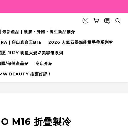
🆕 最新產品 | 護膚・身體・養生新品推介
BRA | 穿出真命天Bra⁠
2026 人氣石墨烯能量手帶系列💖
🇵 JUJY 明星大愛💕美容儀系列
纖體/保健產品💎
商店介紹
MW BEAUTY 推薦好評！
立即購買
NO M16 折疊製冷