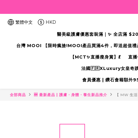
繁體中文
HKD
醫美級護膚優惠套裝滿｜✨ 全店滿 $2000
台灣 MOOI 【限時瘋搶!MOOI產品買滿4件，即送超值
【MCT✨直播瘦身賞】💃
直播
法國🇫🇷XLuxury女皇
會員優惠 | 鑽石會籍額外95折
全部商品
🆕 最新產品 | 護膚・身體・養生新品推介
【 MW 生活