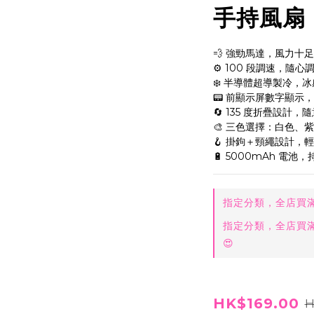
手持風扇
💨 強勁馬達，風力十足
⚙️ 100 段調速，隨心
❄️ 半導體超導製冷，
📟 前顯示屏數字顯示
🔄 135 度折疊設計，
🎨 三色選擇：白色、
🪝 掛鉤＋頸繩設計，
🔋 5000mAh 電池
指定分類，全店買滿$
指定分類，全店買滿$
😍
HK$169.00
H