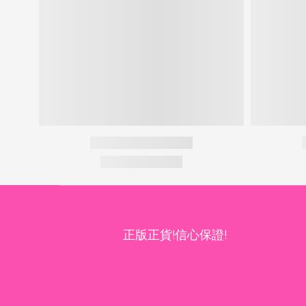
正版正貨!信心保證!