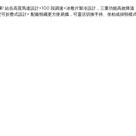
效果! 結合高質馬達設計+100 段調速+冰敷片製冷設計，三重功能高效
35度可折疊式設計+ 配備頸繩更方便易攜，可靈活切換手持、坐枱或掛頸