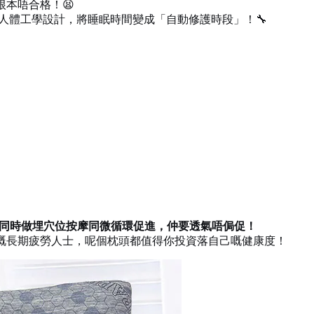
本唔合格！😫
人體工學設計，將睡眠時間變成「自動修護時段」！🔧
覺同時做埋穴位按摩同微循環促進，仲要透氣唔侷促！
嘅長期疲勞人士，呢個枕頭都值得你投資落自己嘅健康度！