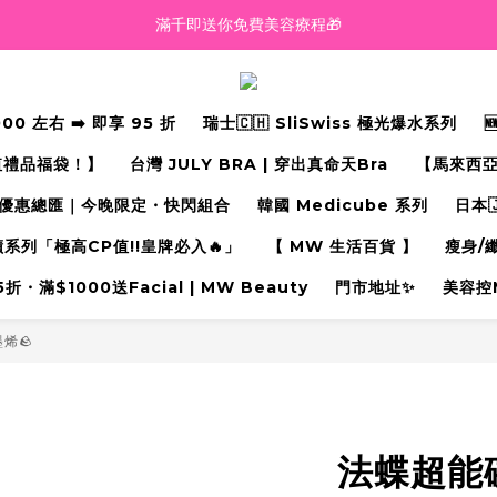
越買越抵‼️滿$2000額外九五折‼️
越買越抵‼️滿$2000額外九五折‼️
☀️【Summer Sales 盛夏狂歡】滿 $700 即減 $40！🔥
 左右 ➡️ 即享 95 折
瑞士🇨🇭 SliSwiss 極光爆水系列
滿千即送你免費美容療程🎁
值禮品福袋！】
台灣 JULY BRA | 穿出真命天Bra⁠
【馬來西亞
越買越抵‼️滿$2000額外九五折‼️
優惠總匯｜今晚限定・快閃組合
韓國 Medicube 系列
日本
奇蹟系列「極高CP值!!皇牌必入🔥」
【 MW 生活百貨 】
瘦身/
・滿$1000送Facial | MW Beauty
門市地址✨
美容控
烯🪨
法蝶超能