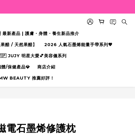
🆕 最新產品 | 護膚・身體・養生新品推介
果醋 / 天然果醋】
2026 人氣石墨烯能量手帶系列💖
🇵 JUJY 明星大愛💕美容儀系列
纖體/保健產品💎
商店介紹
MW BEAUTY 推薦好評！
立即購買
磁電石墨烯修護枕