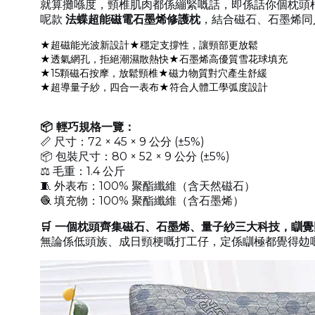
就算攤喺度，頸椎肌肉都係繃緊嘅話，即係話你個枕頭根
呢款
法蝶超能磁電石墨烯修護枕
，結合磁石、石墨烯同
★超磁能光波新設計★穩定支撐性，讓頸部更放鬆
★透氣網孔，拒絕潮濕散熱快★石墨烯高優質雪花球填充
★15顆磁石按摩，放鬆頸椎★磁力物質對穴產生舒緩
★超導量子紗，四合一表布★符合人體工學弧度設計
📦 輕巧規格一覽：
📏 尺寸：72 × 45 × 9 公分 (±5%)
📦 包裝尺寸：80 × 52 × 9 公分 (±5%)
⚖️ 毛重：1.4 公斤
🧵 外表布：100% 聚酯纖維（含天然磁石）
🧶 填充物：100% 聚酯纖維（含石墨烯）
🛒 一個枕頭齊集磁石、石墨烯、量子紗三大科技，瞓
無論係低頭族、成日頸梗嘅打工仔，定係瞓極都覺得攰