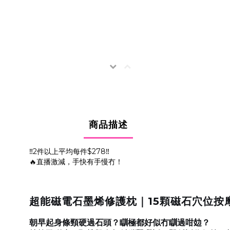
商品描述
‼️2件以上平均每件$278‼️
🔥直播激減，手快有手慢冇！
超能磁電石墨烯修護枕｜15顆磁石穴位按
朝早起身條頸硬過石頭？瞓極都好似冇瞓過咁攰？