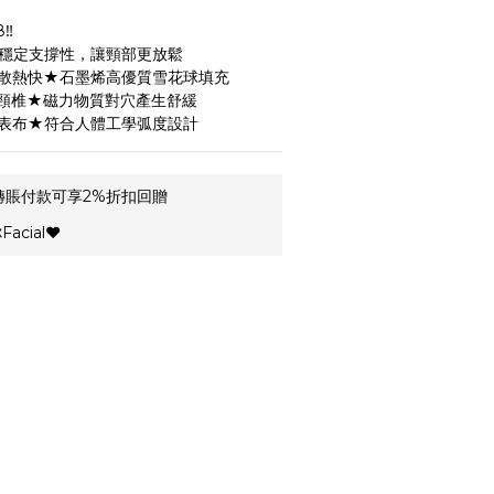
‼️
穩定支撐性，讓頸部更放鬆
散熱快★石墨烯高優質雪花球填充
鬆頸椎★磁力物質對穴產生舒緩
表布★符合人體工學弧度設計
轉賬付款可享2%折扣回贈
cial❤️