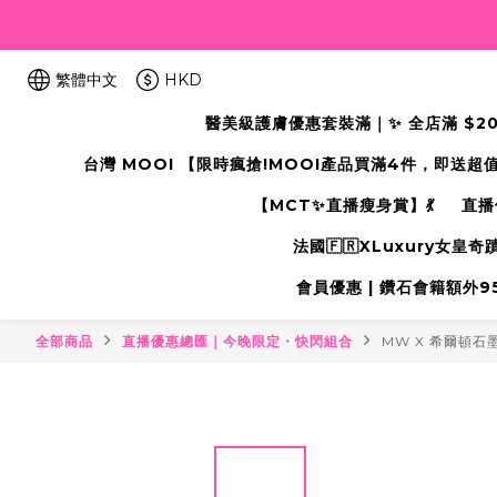
繁體中文
HKD
醫美級護膚優惠套裝滿｜✨ 全店滿 $2000
台灣 MOOI 【限時瘋搶!MOOI產品買滿4件，即送超
【MCT✨直播瘦身賞】💃
直播
法國🇫🇷XLuxury女皇
會員優惠 | 鑽石會籍額外95折
全部商品
直播優惠總匯｜今晚限定・快閃組合
MW X 希爾頓石墨