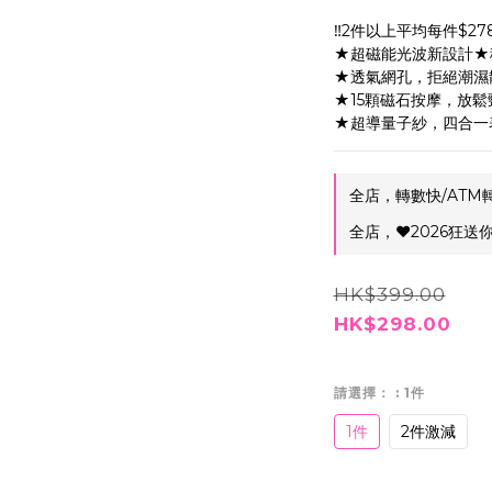
‼️2件以上平均每件$278
★超磁能光波新設計★
★透氣網孔，拒絕潮濕
★15顆磁石按摩，放
★超導量子紗，四合一
全店，轉數快/ATM
全店，❤️2026狂送你Fa
HK$399.00
HK$298.00
請選擇：
: 1件
1件
2件激減