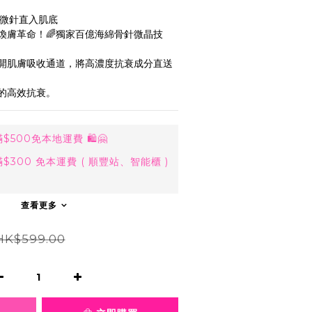
億微針直入肌底
煥膚革命！🌈獨家百億海綿骨針微晶技
開肌膚吸收通道，將高濃度抗衰成分直送
的高效抗衰。
500免本地運費 🛍🤗
300 免本運費 ( 順豐站、智能櫃 )
查看更多
HK$599.00