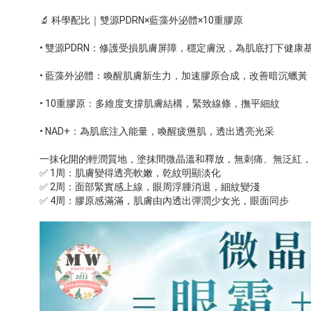
🔬 科學配比｜雙源PDRN×藍藻外泌體×10重膠原
• 雙源PDRN：修護受損肌膚屏障，穩定膚況，為肌底打下健康
• 藍藻外泌體：喚醒肌膚新生力，加速膠原合成，改善暗沉蠟黃
• 10重膠原：多維度支撐肌膚結構，緊致線條，撫平細紋
• NAD+：為肌底注入能量，喚醒疲憊肌，透出透亮光采
一抹化開的輕潤質地，塗抹間微晶溫和釋放，無刺痛、無泛紅
✅ 1周：肌膚變得透亮軟嫩，乾紋明顯淡化
✅ 2周：面部緊實感上線，眼周浮腫消退，細紋變淺
✅ 4周：膠原感滿滿，肌膚由內透出彈潤少女光，眼面同步