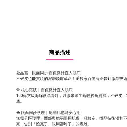
商品描述
微晶霜｜眼面同步·百億微針直入肌底
不破皮也能實現的深層煥膚革命！🌈獨家百億海綿骨針微晶技
💎 核心突破｜百億微針直入肌底
100億支級海綿微晶骨針，以微米級尖端輕觸角質層，不破皮
底。
👁️ 眼面同步護理｜脆弱肌也能安心用
無需分區護理，面部與脆弱眼周肌膚一瓶搞定。微晶技術溫和
亮，告別「臉亮了、眼周卻垮了」的尷尬。