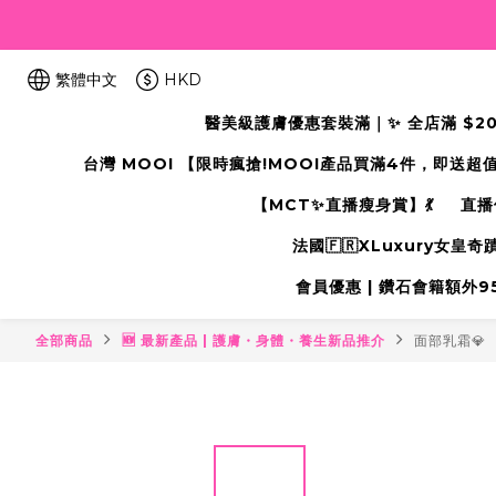
繁體中文
HKD
醫美級護膚優惠套裝滿｜✨ 全店滿 $2000
台灣 MOOI 【限時瘋搶!MOOI產品買滿4件，即送超
【MCT✨直播瘦身賞】💃
直播
法國🇫🇷XLuxury女皇
會員優惠 | 鑽石會籍額外95折
全部商品
🆕 最新產品 | 護膚・身體・養生新品推介
面部乳霜💎