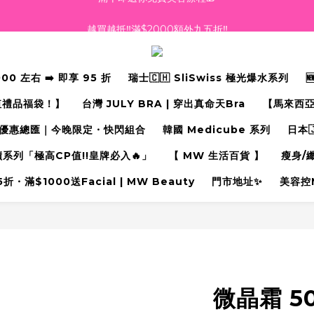
越買越抵‼️滿$2000額外九五折‼️
越買越抵‼️滿$2000額外九五折‼️
☀️【Summer Sales 盛夏狂歡】滿 $700 即減 $40！🔥
 左右 ➡️ 即享 95 折
瑞士🇨🇭 SliSwiss 極光爆水系列
滿千即送你免費美容療程🎁
值禮品福袋！】
台灣 JULY BRA | 穿出真命天Bra⁠
【馬來西亞
越買越抵‼️滿$2000額外九五折‼️
優惠總匯｜今晚限定・快閃組合
韓國 Medicube 系列
日本
奇蹟系列「極高CP值!!皇牌必入🔥」
【 MW 生活百貨 】
瘦身/
・滿$1000送Facial | MW Beauty
門市地址✨
美容控
微晶霜 5