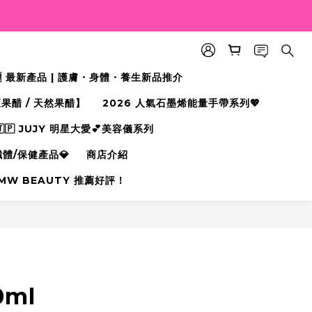
🆕 最新產品 | 護膚・身體・養生新品推介
果醋 / 天然果醋】
2026 人氣石墨烯能量手帶系列💖
🇵 JUJY 明星大愛💕美容儀系列
纖體/保健產品💎
商店介紹
MW BEAUTY 推薦好評！
立即購買
0ml