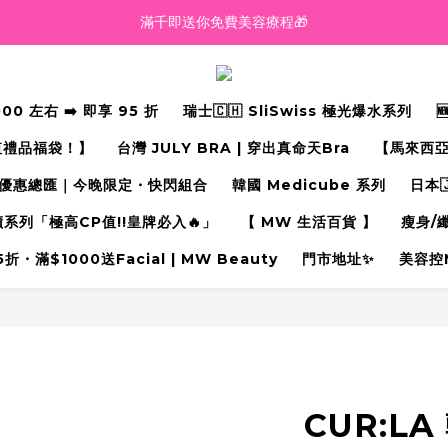
越買越抵‼️滿$2000額外九五折‼️
越買越抵‼️滿$2000額外九五折‼️
 左右 ➡️ 即享 95 折
瑞士🇨🇭 SliSwiss 極光爆水系列
值禮品福袋！】
台灣 JULY BRA | 穿出真命天Bra⁠
【馬來西亞
優惠總匯｜今晚限定・快閃組合
韓國 Medicube 系列
日本
奇蹟系列「極高CP值!!皇牌必入🔥」
【 MW 生活百貨 】
瘦身/
・滿$1000送Facial | MW Beauty
門市地址✨
美容控
CUR:L