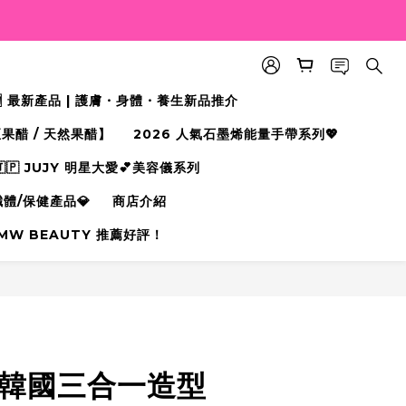
🆕 最新產品 | 護膚・身體・養生新品推介
果醋 / 天然果醋】
2026 人氣石墨烯能量手帶系列💖
🇵 JUJY 明星大愛💕美容儀系列
纖體/保健產品💎
商店介紹
MW BEAUTY 推薦好評！
立即購買
A 韓國三合一造型