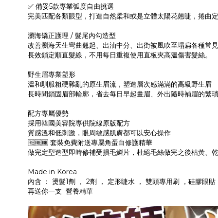
✅ 備妥5款專業弧度自由挑選
完美匹配各類眼型，打造自然柔和或是立體太陽花翹睫，捲曲
瀏海矯正護理 / 髮尾內勾造型
改善瀏海天生彎曲翹起、出油中分、出街被風吹至塌扁各種常
長效鎖定順直髮線，不用每日重複使用直板夾高溫傷害髮絲。
野生眉專業塑形
溫和馴服粗硬雜亂的原生眉流，塑造層次感滿滿的高級野生眉
長時間鎖固眉部輪廓，省去每日早起畫眉、外出隨時補眉的繁
配方專屬優勢
採用韓國美容院專供院線原版配方
質感溫和低刺激，眼周敏感肌膚都可以安心操作
🆓🆓🆓 套裝免費附送專屬角蛋白修護精華
做完定型造型即時修補受損毛鱗片，杜絕毛絲做完之後枯黃、
Made in Korea
內含 ： 燙髮1劑 ， 2劑 ， 定形睫水 ， 雙頭專用刷 ，硅膠眼
再送你一支 營養精華