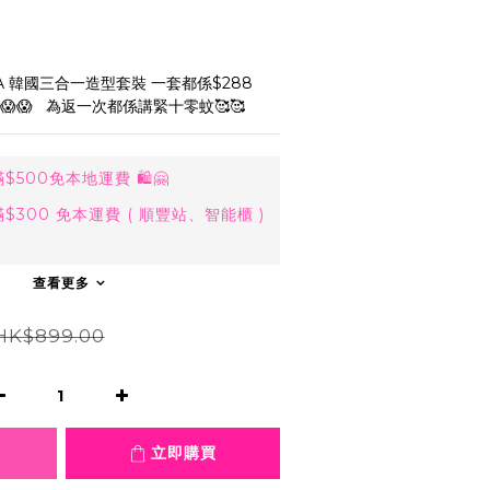
LA 韓國三合一造型套裝 一套都係$288   
😱   為返一次都係講緊十零蚊🥰🥰
500免本地運費 🛍🤗
300 免本運費 ( 順豐站、智能櫃 )
查看更多
HK$899.00
立即購買