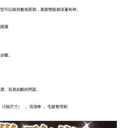
定型可以維持數個星期，素顏雙眼都深邃有神。
見困擾
瑣步驟。
乾澀、容易折斷的問題。
貼 （5個尺寸） ， 清潔棒 ， 毛髮整理刷