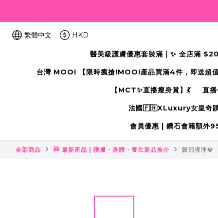
繁體中文
HKD
醫美級護膚優惠套裝滿｜✨ 全店滿 $2000
台灣 MOOI 【限時瘋搶!MOOI產品買滿4件，即送超
【MCT✨直播瘦身賞】💃
直播
法國🇫🇷XLuxury女皇
會員優惠 | 鑽石會籍額外95折
全部商品
🆕 最新產品 | 護膚・身體・養生新品推介
眼部護理💎