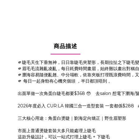
商品描述
🫵睫毛天生下垂無神，日日靠睫毛夾塑形，長期拉扯之下睫毛
🫵眉毛毛流雜亂凌亂，每日耗費時間畫眉，始終難以畫出對稱
🫵瀏海容易隨便亂翹、中分塌軟，依靠夾板打理既浪費時間，
🫵 每日一起身勁有心機夾個頭 ，半日都頂唔到 。
出面單做一次角蛋白睫毛都要$368 🥹 去salon 想電下瀏海/髮
2026年度必入 CUR:LA 韓國三合一造型套裝 一套都係$288
三大核心用途：角蛋白燙睫｜劉海定向矯正｜野生眉塑形
市面上普通燙睫套裝大多只能處理上睫毛
這款升級設計，可以一站式打理上睫毛 + 下睫毛