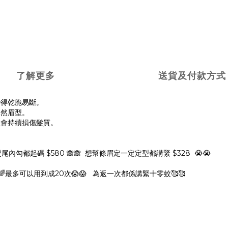
了解更多
送貨及付款方式
變得乾脆易斷。
自然眉型。
又會持續損傷髮質。
尾內勾都起碼 $580 🙈🙈 想幫條眉定一定定型都講緊 $328 😭😭
 🌈最多可以用到成20次😱😱 為返一次都係講緊十零蚊🥰🥰