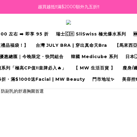
越買越抵‼️滿$2000額外九五折‼️
越買越抵‼️滿$2000額外九五折‼️
☀️【Summer Sales 盛夏狂歡】滿 $700 即減 $40！🔥
 左右 ➡️ 即享 95 折
瑞士🇨🇭 SliSwiss 極光爆水系列
滿千即送你免費美容療程🎁
值禮品福袋！】
台灣 JULY BRA | 穿出真命天Bra⁠
【馬來西亞
越買越抵‼️滿$2000額外九五折‼️
優惠總匯｜今晚限定・快閃組合
韓國 Medicube 系列
日本
奇蹟系列「極高CP值!!皇牌必入🔥」
【 MW 生活百貨 】
瘦身/
・滿$1000送Facial | MW Beauty
門市地址✨
美容控