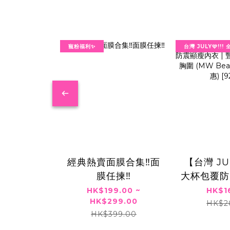
寵粉福利✨
台灣 JULY🩷!!
經典熱賣面膜合集‼️面
⁠【台灣 JU
膜任揀‼️
大杯包覆防
| 豐滿大
HK$199.00 ~
HK$1
HK$299.00
圍 (MW B
HK$2
HK$399.00
限定優惠) [