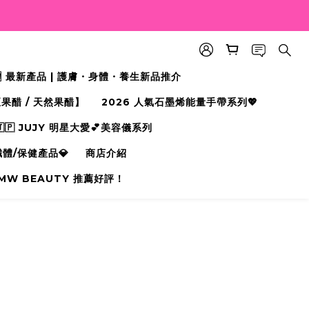
🆕 最新產品 | 護膚・身體・養生新品推介
果醋 / 天然果醋】
2026 人氣石墨烯能量手帶系列💖
🇵 JUJY 明星大愛💕美容儀系列
纖體/保健產品💎
商店介紹
MW BEAUTY 推薦好評！