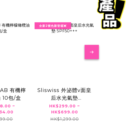
全新2號色新登場💓
韓國熱賣🔥
LAB 有機檸
Sliswiss 外泌體v面皇
Obge U
 10包/盒
后水光氣墊
HK$16
HK$3
SPF50+++
8.00 ~
HK$299.00 ~
HK$6
34.00
HK$699.00
99.00
HK$1,299.00