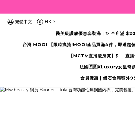
繁體中文
HKD
醫美級護膚優惠套裝滿｜✨ 全店滿 $2000
台灣 MOOI 【限時瘋搶!MOOI產品買滿4件，即送超
【MCT✨直播瘦身賞】💃
直播
法國🇫🇷XLuxury女皇
會員優惠 | 鑽石會籍額外95折