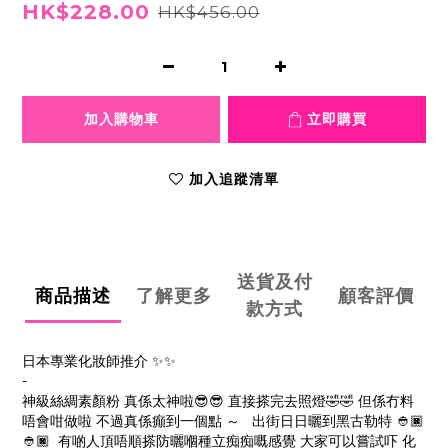
HK$228.00
HK$456.00
加入購物車
立即購買
加入追蹤清單
送貨及付
商品描述
了解更多
顧客評價
款方式
日本專業化妝師推介 ✨✨
-
神級絲綢素顏粉 真係太神啦😎😎 直接搽完去照燈🤣🤣 但係冇料
唔會咁做啦 不過真係癲到一個點 ～ 出街日日曬到黑古勒特 👲🏿
👲🏿 有啲人頂唔順搽防曬嗰種立痴痴嘅感覺 大家可以嘗試吓 化