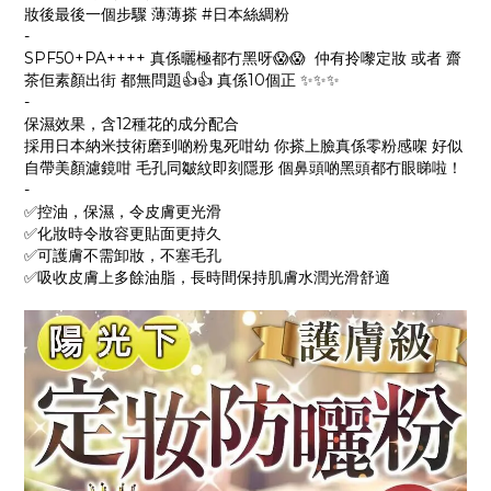
妝後最後一個步驟 薄薄搽 #日本絲綢粉
-
SPF50+PA++++ 真係曬極都冇黑呀😱😱 仲有拎嚟定妝 或者 齋
茶佢素顏出街 都無問題👍👍 真係10個正 ✨✨✨
-
保濕效果，含12種花的成分配合
採用日本納米技術磨到啲粉鬼死咁幼 你搽上臉真係零粉感㗎 好似
自帶美顏濾鏡咁 毛孔同皺紋即刻隱形 個鼻頭啲黑頭都冇眼睇啦！
-
✅控油，保濕，令皮膚更光滑
✅化妝時令妝容更貼面更持久
✅可護膚不需卸妝，不塞毛孔
✅吸收皮膚上多餘油脂，長時間保持肌膚水潤光滑舒適