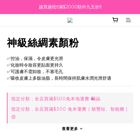
越買越抵‼️滿$2000額外九五折‼️
越買越抵‼️滿$2000額外九五折‼️
☀️【Summer Sales 盛夏狂歡】滿 $700 即減 $40！🔥
滿千即送你免費美容療程🎁
神級絲綢素顏粉
越買越抵‼️滿$2000額外九五折‼️
✅控油，保濕，令皮膚更光滑
✅化妝時令妝容更貼面更持久
✅可護膚不需卸妝，不塞毛孔
✅吸收皮膚上多餘油脂，長時間保持肌膚水潤光滑舒適
指定分類，全店買滿$500免本地運費 🛍🤗
指定分類，全店買滿$300 免本運費 ( 順豐站、智能櫃 )
😍
查看更多