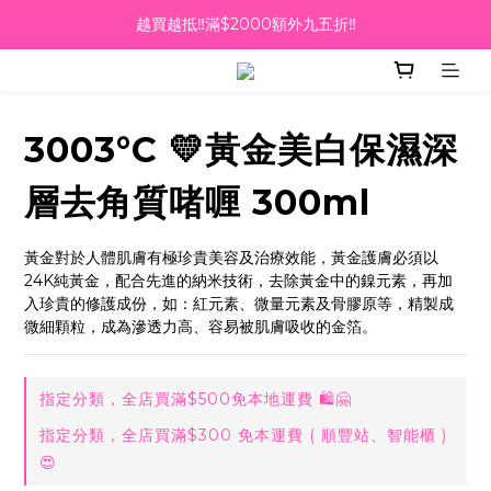
越買越抵‼️滿$2000額外九五折‼️
越買越抵‼️滿$2000額外九五折‼️
☀️【Summer Sales 盛夏狂歡】滿 $700 即減 $40！🔥
滿千即送你免費美容療程🎁
3003°C 💛黃金美白保濕深
越買越抵‼️滿$2000額外九五折‼️
層去角質啫喱 300ml
黃金對於人體肌膚有極珍貴美容及治療效能，黃金護膚必須以
24K純黃金，配合先進的納米技術，去除黃金中的鎳元素，再加
入珍貴的修護成份，如：紅元素、微量元素及骨膠原等，精製成
微細顆粒，成為滲透力高、容易被肌膚吸收的金箔。
指定分類，全店買滿$500免本地運費 🛍🤗
指定分類，全店買滿$300 免本運費 ( 順豐站、智能櫃 )
😍