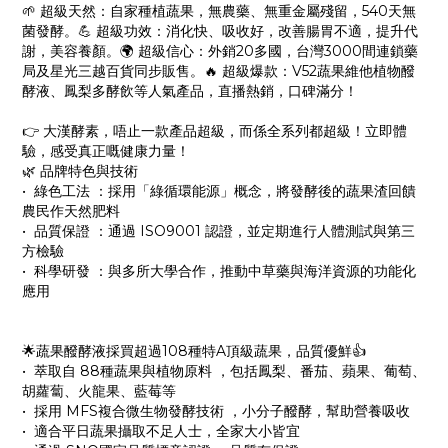
🌱 超級天然：自家種植蔬果，無農藥、無重金屬殘留，540天無
菌發酵。💪 超級功效：消化快、吸收好，改善腸胃不適，提升代
謝，美容養顏。🌍 超級信心：外銷20多國，台灣3000間連鎖藥
局及星光三越百貨同步販售。🔥 超級爆款：V52蔬果維他植物醱
酵液、鳳梨多酵飲等人氣產品，直播熱銷，口碑滿分！
👉 大漢酵素，唔止一款產品超級，而係全系列都超級！立即體
驗，感受真正嘅健康力量！
🌿 品牌特色與技術
•⁠ ⁠綠色工法 ：採用「綠循環能源」概念，將發酵後的蔬果渣回饋
農民作天然肥料
•⁠ ⁠品質保證 ：通過 ISO9001 認證，並定期進行人體測試與第三
方檢驗
•⁠ ⁠科學研發 ：與多所大學合作，推動中草藥與海洋資源的功能化
應用
🌟蔬果醱酵液採買超過108種特A頂級蔬果，品質優鮮👍
•⁠ ⁠萃取自 88種蔬果與植物原料 ，包括鳳梨、番茄、蘋果、葡萄、
胡蘿蔔、火龍果、藍莓等
•⁠ ⁠採用 MFS複合微生物發酵技術 ，小分子醱酵，幫助營養吸收
•⁠ ⁠適合平日蔬果攝取不足人士，全家大小皆宜