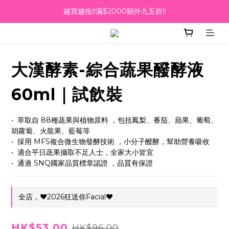
越買越抵‼️滿$2000額外九五折‼️
越買越抵‼️滿$2000額外九五折‼️
☀️【Summer Sales 盛夏狂歡】滿 $700 即減 $40！🔥
滿千即送你免費美容療程🎁
大漢酵素-綜合蔬果醱酵液
越買越抵‼️滿$2000額外九五折‼️
60ml｜試飲裝
•⁠  ⁠萃取自 88種蔬果與植物原料 ，包括鳳梨、番茄、蘋果、葡萄、
胡蘿蔔、火龍果、藍莓等
•⁠  ⁠採用 MFS複合微生物發酵技術 ，小分子醱酵，幫助營養吸收
•⁠  ⁠適合平日蔬果攝取不足人士，全家大小皆宜
•⁠  ⁠通過 SNQ國家品質標章認證 ，品質有保證
全店，❤️2026狂送你Facial❤️
HK$53.00
HK$96.00