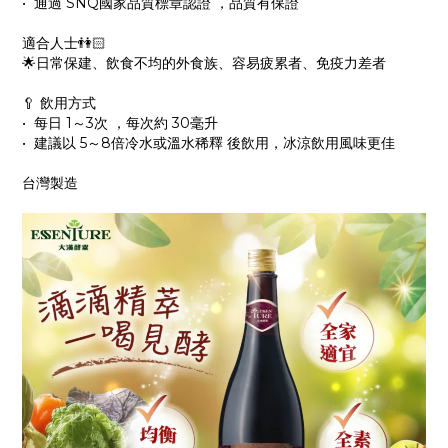
•⁠ ⁠通過 SNQ國家品質標章認證 ，品質有保證
適合人士👫🏻
🌟日常保建、飲食不均的外食族、容易疲累者、免疫力差者
🥄 飲用方式
•⁠ ⁠每日 1～3次 ，每次約 30毫升
•⁠ ⁠建議以 5～8倍冷水或溫水稀釋 後飲用，冰涼飲用風味更佳
台灣製造